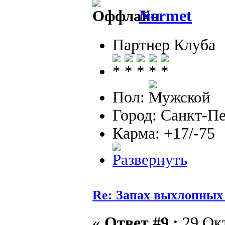
Normet
Партнер Клуба
Пол:
Город: Санкт-П
Карма: +17/-75
Re: Запах выхлопных г
«
Ответ #9 :
29 Окт