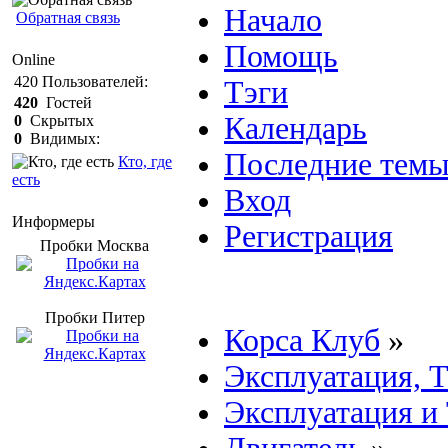
Начало
Обратная связь
Помощь
Online
420
Пользователей:
Тэги
420
Гостей
Календарь
0
Скрытых
0
Видимых:
Последние тем
Кто, где
есть
Вход
Информеры
Регистрация
Пробки Mосква
Пробки Питер
Корса Клуб
»
Эксплуатация, 
Эксплуатация и