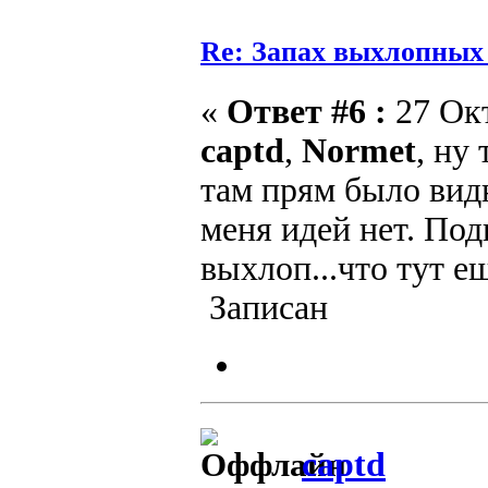
Re: Запах выхлопных г
«
Ответ #6 :
27 Окт
captd
,
Normet
, ну
там прям было вид
меня идей нет. Под
выхлоп...что тут е
Записан
captd