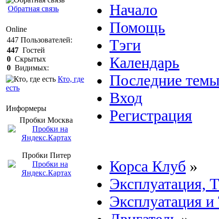
Начало
Обратная связь
Помощь
Online
447
Пользователей:
Тэги
447
Гостей
Календарь
0
Скрытых
0
Видимых:
Последние тем
Кто, где
есть
Вход
Информеры
Регистрация
Пробки Mосква
Пробки Питер
Корса Клуб
»
Эксплуатация, 
Эксплуатация и