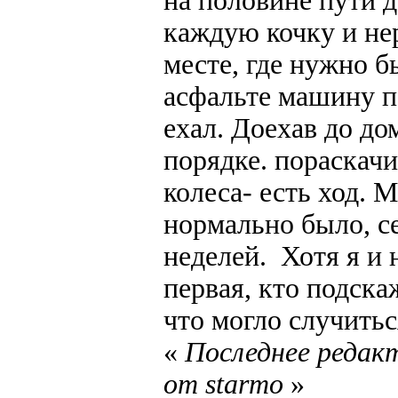
на половине пути д
каждую кочку и нер
месте, где нужно 
асфальте машину по
ехал. Доехав до до
порядке. пораскачи
колеса- есть ход. 
нормально было, с
неделей. Хотя я и 
первая, кто подска
что могло случитьс
«
Последнее редакт
от starmo
»