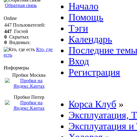
Начало
Обратная связь
Помощь
Online
447
Пользователей:
Тэги
447
Гостей
Календарь
0
Скрытых
0
Видимых:
Последние тем
Кто, где
есть
Вход
Информеры
Регистрация
Пробки Mосква
Пробки Питер
Корса Клуб
»
Эксплуатация, 
Эксплуатация и