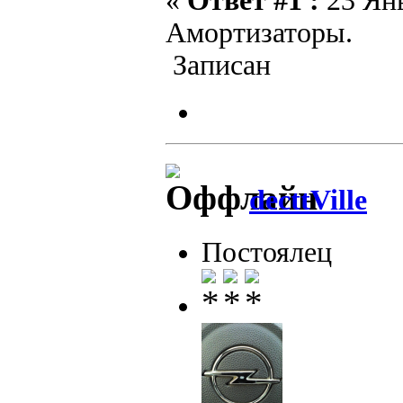
«
Ответ #1 :
23 Янв
Амортизаторы.
Записан
decttVille
Постоялец