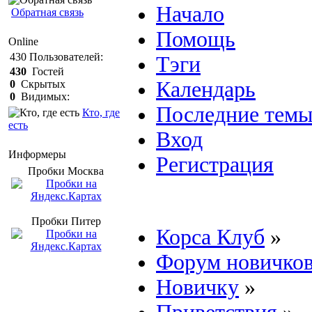
Начало
Обратная связь
Помощь
Online
430
Пользователей:
Тэги
430
Гостей
Календарь
0
Скрытых
0
Видимых:
Последние тем
Кто, где
есть
Вход
Информеры
Регистрация
Пробки Mосква
Пробки Питер
Корса Клуб
»
Форум новичко
Новичку
»