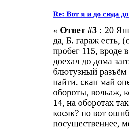
Re: Вот я и до сюда д
«
Ответ #3 :
20 Янв
да, Б. гараж есть, 
пробег 115, вроде 
доехал до дома заг
блютузный разъём 
найти. скан май оп
обороты, вольаж, к
14, на оборотах та
косяк? но вот ошиб
посущественнее, м