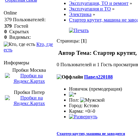
Эксплуатация, ТО и ремонт
»
Эксплуатация и ТО
»
Online
Электрика
»
379
Пользователей:
Стартер крутит, машина не заво
379
Гостей
0
Скрытых
0
Видимых:
Страницы: [
1
]
Кто, где
есть
Автор
Тема: Стартер крутит,
Информеры
0 Пользователей и 1 Гость просматрив
Пробки Mосква
Павел220188
Новичок (премодерация)
Пробки Питер
Пол:
Город: Кстово
Карма: +0/-0
Стартер крутит, машина не заводится