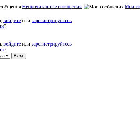
Непрочитанные сообщения
Мои с
а,
войдите
или
зарегистрируйтесь
.
ии
?
а,
войдите
или
зарегистрируйтесь
.
ии
?