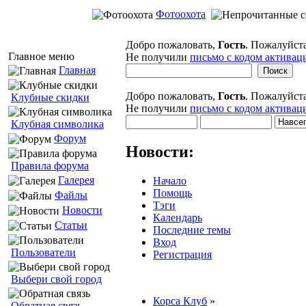
Фотоохота
Добро пожаловать,
Гость
. Пожалуйст
Главное меню
Не получили
письмо с кодом активац
Главная
Добро пожаловать,
Гость
. Пожалуйст
Клубные скидки
Не получили
письмо с кодом активац
Клубная символика
Форум
Новости:
Правила форума
Галерея
Начало
Помощь
Файлы
Тэги
Новости
Календарь
Статьи
Последние темы
Вход
Пользователи
Регистрация
Выбери свой город
Корса Клуб
»
Обратная связь