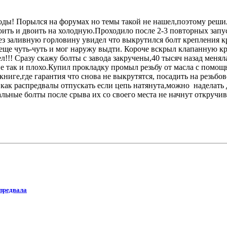
оды! Порылся на форумах но темы такой не нашел,поэтому реши
оить и двоить на холодную.Проходило после 2-3 повторных запус
рез заливную горловину увидел что выкрутился болт крепления
ще чуть-чуть и мог наружу выдти. Короче вскрыл клапанную кр
л!!! Сразу скажу болты с завода закручены,40 тысяч назад менял
 не так и плохо.Купил прокладку промыл резьбу от масла с пом
 книге,где гарантия что снова не выкрутятся, посадить на резьбо
 как распредвалы отпускать если цепь натянута,можно наделать 
альные болты после срыва их со своего места не начнут откручи
предвала