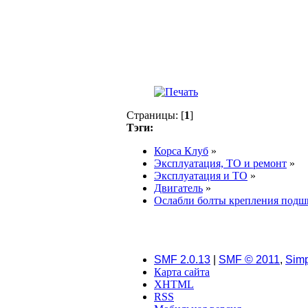
Страницы: [
1
]
Тэги:
Корса Клуб
»
Эксплуатация, ТО и ремонт
»
Эксплуатация и ТО
»
Двигатель
»
Ослабли болты крепления подш
SMF 2.0.13
|
SMF © 2011
,
Simp
Карта сайта
XHTML
RSS