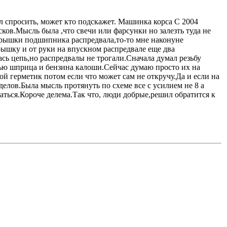
л спросить, может кто подскажет. Машинка корса С 2004
ков.Мысль была ,что свечи или фарсунки но залезть туда не
 крышки подшипника распредвала,то-то мне наконуне
ышку и от руки на впускном распредвале еще два
ась цепь,но распредвалы не трогали.Сначала думал резьбу
ощью шприца и бензина калоши.Сейчас думаю просто их на
вой герметик потом если что может сам не откручу.Да и если на
делов.Была мысль протянуть по схеме все с усилием не 8 а
ваться.Короче делема.Так что, люди добрые,решил обратится к