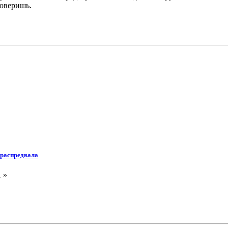
роверишь.
 распредвала
 »