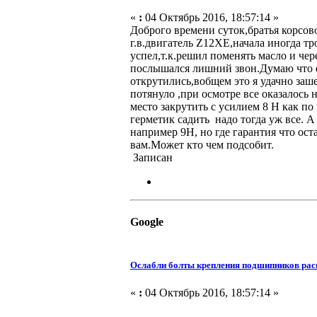
«
:
04 Октябрь 2016, 18:57:14 »
Доброго времени суток,братья корсов
г.в.двигатель Z12XE,начала иногда тр
успел,т.к.решил поменять масло и че
послышался лишний звон.Думаю что е
открутились,вобщем это я удачно заше
потянуло ,при осмотре все оказалось
место закрутить с усилием 8 Н как по
герметик садить надо тогда уж все. А
например 9Н, но где гарантия что ост
вам.Может кто чем подсобит.
Записан
Google
Ослабли болты крепления подшипников рас
«
:
04 Октябрь 2016, 18:57:14 »