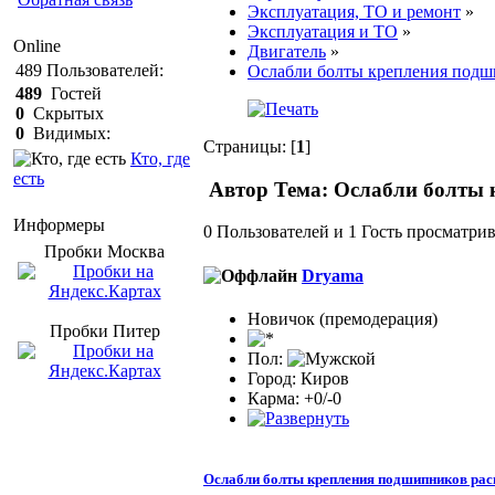
Эксплуатация, ТО и ремонт
»
Эксплуатация и ТО
»
Online
Двигатель
»
489
Пользователей:
Ослабли болты крепления подш
489
Гостей
0
Скрытых
0
Видимых:
Страницы: [
1
]
Кто, где
есть
Автор
Тема: Ослабли болты 
Информеры
0 Пользователей и 1 Гость просматрив
Пробки Mосква
Dryama
Новичок (премодерация)
Пробки Питер
Пол:
Город: Киров
Карма: +0/-0
Ослабли болты крепления подшипников рас