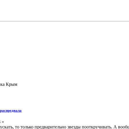
ика Крым
 распредвала
 »
ускать, то только предварительно звезды пооткручивать. А вооб