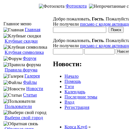
Фотоохота
Добро пожаловать,
Гость
. Пожалуйст
Главное меню
Не получили
письмо с кодом активац
Главная
Добро пожаловать,
Гость
. Пожалуйст
Клубные скидки
Не получили
письмо с кодом активац
Клубная символика
Форум
Новости:
Правила форума
Галерея
Начало
Помощь
Файлы
Тэги
Новости
Календарь
Статьи
Последние темы
Вход
Пользователи
Регистрация
Выбери свой город
Корса Клуб
»
Обратная связь