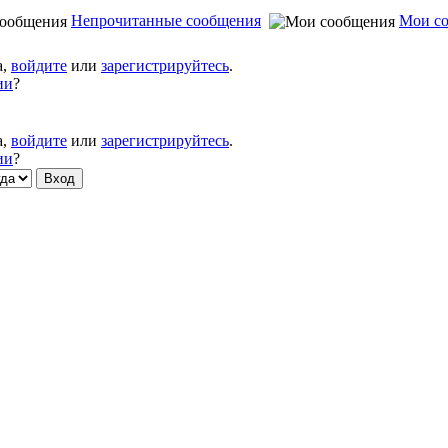
Непрочитанные сообщения
Мои с
а,
войдите
или
зарегистрируйтесь
.
ии
?
а,
войдите
или
зарегистрируйтесь
.
ии
?