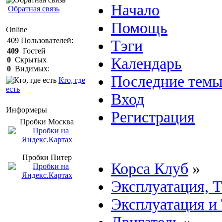
Начало
Обратная связь
Помощь
Online
409
Пользователей:
Тэги
409
Гостей
Календарь
0
Скрытых
0
Видимых:
Последние тем
Кто, где
есть
Вход
Информеры
Регистрация
Пробки Mосква
Пробки Питер
Корса Клуб
»
Эксплуатация, 
Эксплуатация и