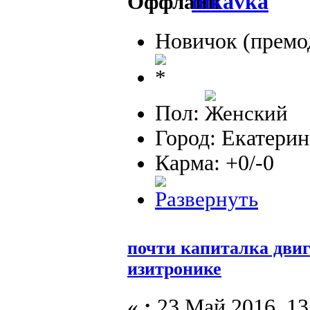
nikavka
Новичок (премо
Пол:
Город: Екатерин
Карма: +0/-0
почти капиталка двиг
изитронике
«
:
23 Май 2016, 13