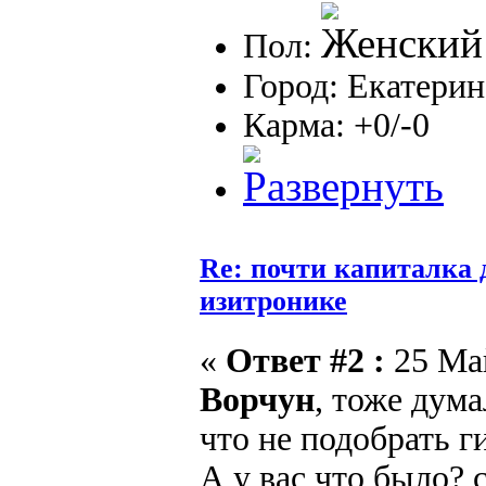
Пол:
Город: Екатерин
Карма: +0/-0
Re: почти капиталка 
изитронике
«
Ответ #2 :
25 Май
Ворчун
, тоже дума
что не подобрать ги
А у вас что было? 