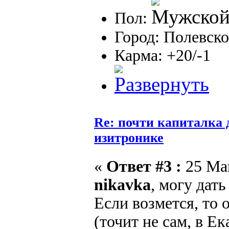
Пол:
Город: Полевско
Карма: +20/-1
Re: почти капиталка 
изитронике
«
Ответ #3 :
25 Май
nikavka
, могу дат
Если возмется, то 
(точит не сам, в Е