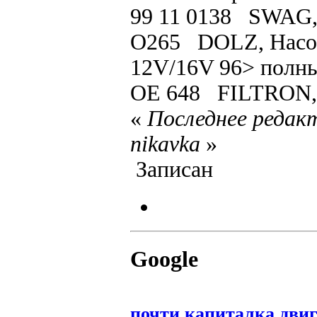
99 11 0138 SWAG,
O265 DOLZ, Насос в
12V/16V 96> пол
OE 648 FILTRON,
«
Последнее редакт
nikavka
»
Записан
Google
почти капиталка двиг