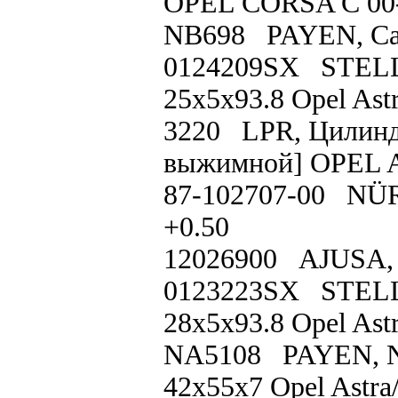
OPEL CORSA C 00-
NB698 PAYEN, Сал
0124209SX STELLO
25x5x93.8 Opel Ast
3220 LPR, Цилинд
выжимной] OPEL As
87-102707-00 NÜR
+0.50
12026900 AJUSA
0123223SX STELLO
28x5x93.8 Opel Ast
NA5108 PAYEN, NA
42x55x7 Opel Astra