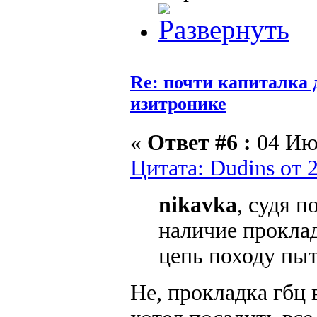
Re: почти капиталка 
изитронике
«
Ответ #6 :
04 Июн
Цитата: Dudins от 
nikavka
, судя п
наличие проклад
цепь походу пыт
Не, прокладка гбц в