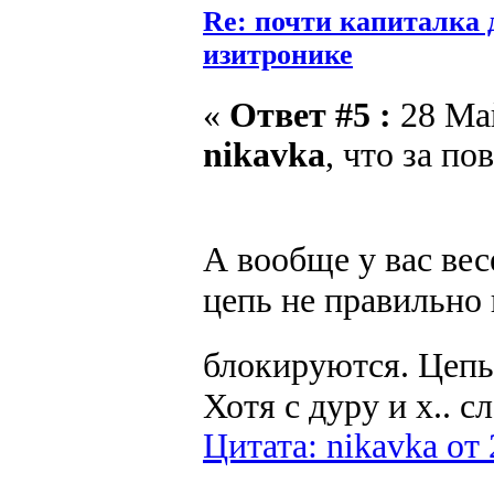
Re: почти капиталка 
изитронике
«
Ответ #5 :
28 Май
nikavka
, что за по
А вообще у вас ве
цепь не правильно 
блокируются. Цепь 
Хотя с дуру и х.. с
Цитата: nikavka от