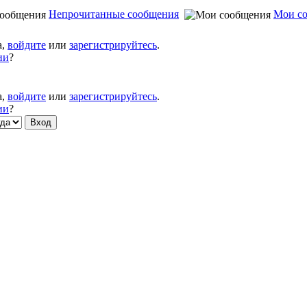
Непрочитанные сообщения
Мои с
а,
войдите
или
зарегистрируйтесь
.
ии
?
а,
войдите
или
зарегистрируйтесь
.
ии
?