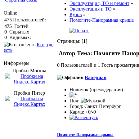
Эксплуатация, ТО и ремонт
»
Эксплуатация и ТО
»
Online
Кузов
»
475
Пользователей:
Помогите-Панорамная крыша
475
Гостей
0
Скрытых
0
Видимых:
Страницы: [
1
]
Кто, где
есть
Автор
Тема: Помогите-Панор
Информеры
0 Пользователей и 1 Гость просматрив
Пробки Mосква
Валериан
Новичок (премодерация)
Пробки Питер
Пол:
Город: Санкт-Петербург
Карма: +0/-0
Помогите-Панорамная крыша