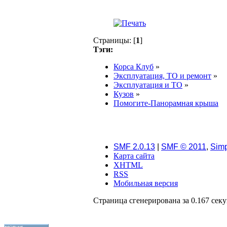
Страницы: [
1
]
Тэги:
Корса Клуб
»
Эксплуатация, ТО и ремонт
»
Эксплуатация и ТО
»
Кузов
»
Помогите-Панорамная крыша
SMF 2.0.13
|
SMF © 2011
,
Simp
Карта сайта
XHTML
RSS
Мобильная версия
Страница сгенерирована за 0.167 секу