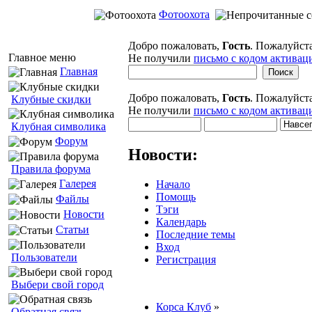
Фотоохота
Добро пожаловать,
Гость
. Пожалуйст
Главное меню
Не получили
письмо с кодом активац
Главная
Добро пожаловать,
Гость
. Пожалуйст
Клубные скидки
Не получили
письмо с кодом активац
Клубная символика
Форум
Новости:
Правила форума
Галерея
Начало
Помощь
Файлы
Тэги
Новости
Календарь
Статьи
Последние темы
Вход
Пользователи
Регистрация
Выбери свой город
Корса Клуб
»
Обратная связь