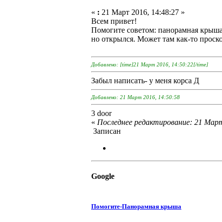
«
:
21 Март 2016, 14:48:27 »
Всем привет!
Помогите советом: панорамная крыша п
но открылся. Может там как-то проск
Добавлено: [time]21 Март 2016, 14:50:22[/time]
Забыл написать- у меня корса Д
Добавлено: 21 Март 2016, 14:50:58
3 door
«
Последнее редактирование: 21 Март
Записан
Google
Помогите-Панорамная крыша