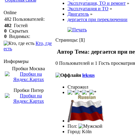
Эксплуатация, ТО и ремонт
»
Эксплуатация и ТО
»
Online
Двигатель
»
482
Пользователей:
дергается при переключении
482
Гостей
0
Скрытых
0
Видимых:
Страницы: [
1
]
Кто, где
есть
Автор
Тема: дергается при п
Информеры
0 Пользователей и 1 Гость просматрив
Пробки Mосква
leksus
Старожил
Пробки Питер
Пол:
Город: Köln