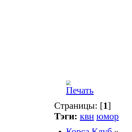
Страницы: [
1
]
Тэги:
квн
юмор
Корса Клуб
»