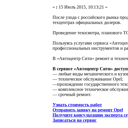
«
:
15 Июль 2015, 10:13:21 »
После ухода с российского рынка пр
техцентрах официальных дилеров.
Проведение техосмотра, планового ТО
Пользуясь услугами сервиса «Автоцен
профессиональных инструментов и ра
В «Автоцентр Сити» ремонт и технич
В сервисе «Автоцентр Сити» досту
— любые виды механического и кузов
— техническое обслуживание Opel;
—прохождение государственного техо
— комплексное техническое обслужив
— срочный ремонт.
Узнать стоимость работ
Отправить заявку на ремонт Opel
Получите консультацию эксперта се
Записаться на сервис