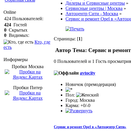
Дилеры и Сервисные центры
»
Сервисные центры | Москва
»
Online
Автоцентр Сити - Москва
»
424
Пользователей:
Сервис и ремонт Opel в «Автоц
424
Гостей
0
Скрытых
0
Видимых:
Страницы: [
1
]
Кто, где
есть
Автор
Тема: Сервис и ремонт
Информеры
0 Пользователей и 1 Гость просматрив
Пробки Mосква
avtocity
Новичок (премодерация)
Пробки Питер
Пол:
Город: Москва
Карма: +0/-0
Сервис и ремонт Opel в «Автоцентр Сити»