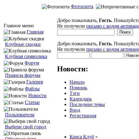
Фотоохота
Добро пожаловать,
Гость
. Пожалуйст
Главное меню
Не получили
письмо с кодом активац
Главная
Добро пожаловать,
Гость
. Пожалуйст
Клубные скидки
Не получили
письмо с кодом активац
Клубная символика
Форум
Новости:
Правила форума
Галерея
Начало
Помощь
Файлы
Тэги
Новости
Календарь
Статьи
Последние темы
Вход
Пользователи
Регистрация
Выбери свой город
Корса Клуб
»
Обратная связь