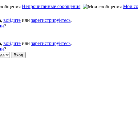
Непрочитанные сообщения
Мои с
а,
войдите
или
зарегистрируйтесь
.
ии
?
а,
войдите
или
зарегистрируйтесь
.
ии
?