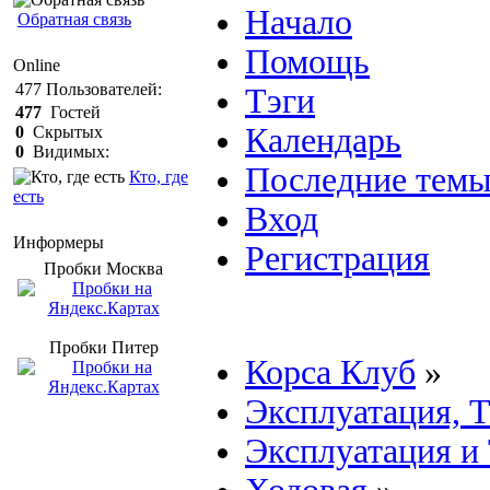
Начало
Обратная связь
Помощь
Online
477
Пользователей:
Тэги
477
Гостей
Календарь
0
Скрытых
0
Видимых:
Последние тем
Кто, где
есть
Вход
Информеры
Регистрация
Пробки Mосква
Пробки Питер
Корса Клуб
»
Эксплуатация, 
Эксплуатация и