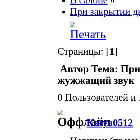
В салоне
»
При закрытии д
Страницы: [
1
]
Автор
Тема: При
жужжащий звук (
0 Пользователей и 
Katya0512