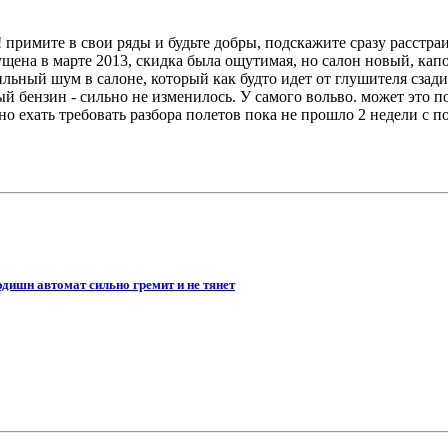
примите в свои ряды и будьте добры, подскажите сразу расстраи
щена в марте 2013, скидка была ощутимая, но салон новый, капо
льный шум в салоне, который как будто идет от глушителя сзади и
ый бензин - сильно не изменилось. У самого вольво. может это п
о ехать требовать разбора полетов пока не прошло 2 недели с п
эдишн автомат сильно гремит и не тянет