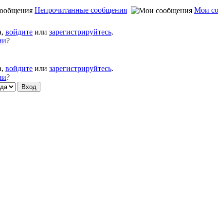
Непрочитанные сообщения
Мои с
а,
войдите
или
зарегистрируйтесь
.
ии
?
а,
войдите
или
зарегистрируйтесь
.
ии
?