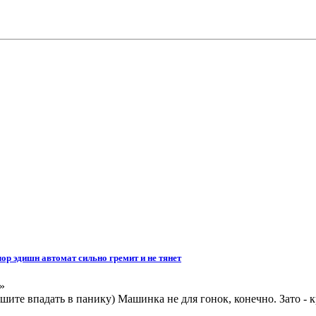
лор эдишн автомат сильно гремит и не тянет
»
шите впадать в панику) Машинка не для гонок, конечно. Зато - к