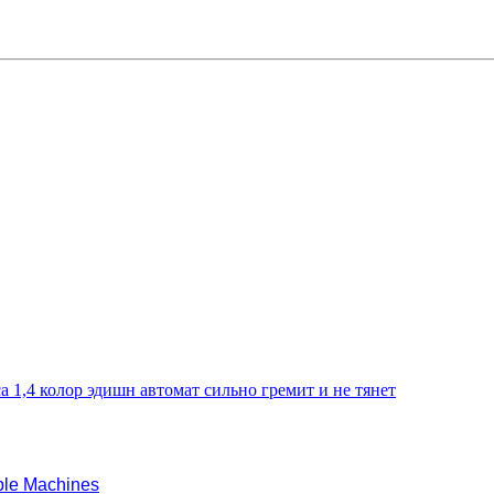
а 1,4 колор эдишн автомат сильно гремит и не тянет
le Machines