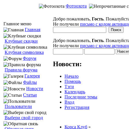
Фотоохота
Добро пожаловать,
Гость
. Пожалуйст
Главное меню
Не получили
письмо с кодом активац
Главная
Добро пожаловать,
Гость
. Пожалуйст
Клубные скидки
Не получили
письмо с кодом активац
Клубная символика
Форум
Новости:
Правила форума
Галерея
Начало
Помощь
Файлы
Тэги
Новости
Календарь
Статьи
Последние темы
Вход
Пользователи
Регистрация
Выбери свой город
Корса Клуб
»
Обратная связь