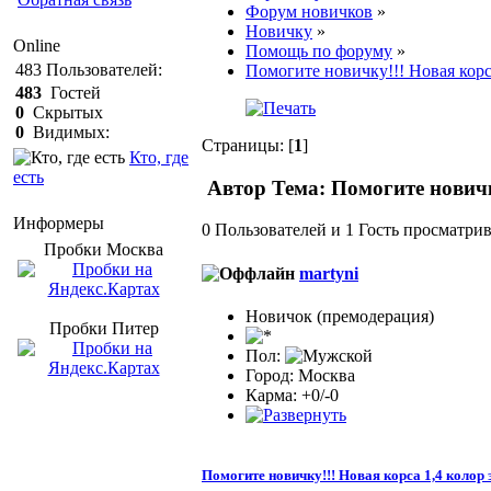
Форум новичков
»
Новичку
»
Online
Помощь по форуму
»
483
Пользователей:
Помогите новичку!!! Новая корс
483
Гостей
0
Скрытых
0
Видимых:
Страницы: [
1
]
Кто, где
есть
Автор
Тема: Помогите новичк
Информеры
0 Пользователей и 1 Гость просматрив
Пробки Mосква
martyni
Новичок (премодерация)
Пробки Питер
Пол:
Город: Москва
Карма: +0/-0
Помогите новичку!!! Новая корса 1,4 колор 