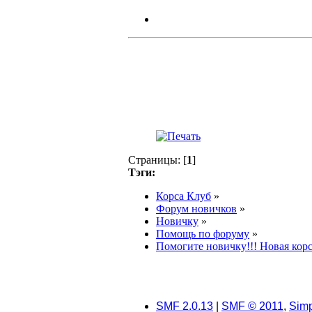
Страницы: [
1
]
Тэги:
Корса Клуб
»
Форум новичков
»
Новичку
»
Помощь по форуму
»
Помогите новичку!!! Новая корс
SMF 2.0.13
|
SMF © 2011
,
Simp