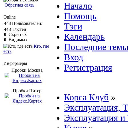
Начало
Обратная связь
Помощь
Online
443
Пользователей:
Тэги
443
Гостей
Календарь
0
Скрытых
0
Видимых:
Последние тем
Кто, где
есть
Вход
Информеры
Регистрация
Пробки Mосква
Пробки Питер
Корса Клуб
»
Эксплуатация, 
Эксплуатация и