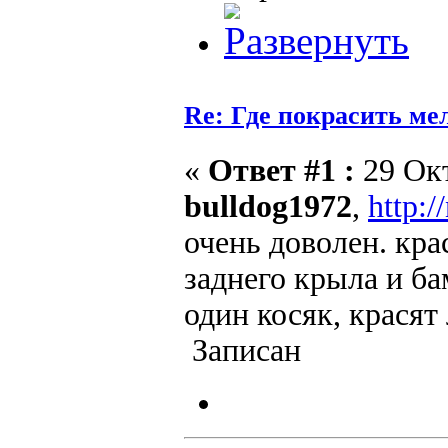
Re: Где покрасить ме
«
Ответ #1 :
29 Окт
bulldog1972
,
http:/
очень доволен. кр
заднего крыла и ба
один косяк, красят
Записан