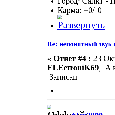
Город: Санкт - 
Карма: +0/-0
Re: непонятный звук 
«
Ответ #4 :
23 Окт
ELEctroniK69
, А 
Записан