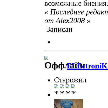
возможные биен
«
Последнее редакт
от Alex2008
»
Записан
ELEctroniK
Старожил