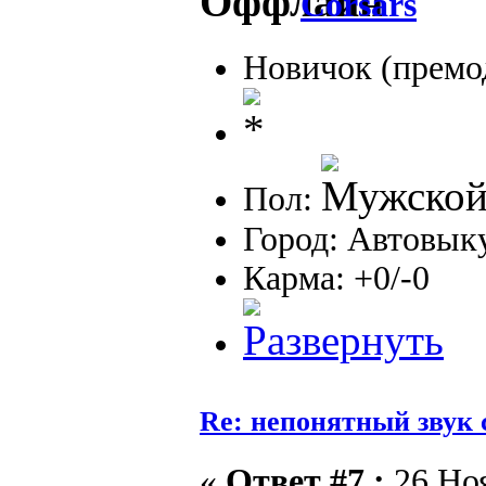
Corsars
Новичок (премо
Пол:
Город: Автовыку
Карма: +0/-0
Re: непонятный звук 
«
Ответ #7 :
26 Ноя