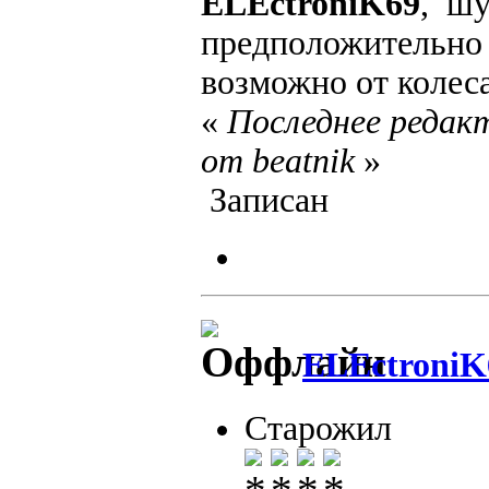
ELEctroniK69
, шу
предположительно 
возможно от колеса
«
Последнее редакт
от beatnik
»
Записан
ELEctroniK
Старожил