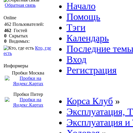
Начало
Обратная связь
Помощь
Online
462
Пользователей:
Тэги
462
Гостей
Календарь
0
Скрытых
0
Видимых:
Последние тем
Кто, где
есть
Вход
Информеры
Регистрация
Пробки Mосква
Пробки Питер
Корса Клуб
»
Эксплуатация, 
Эксплуатация и