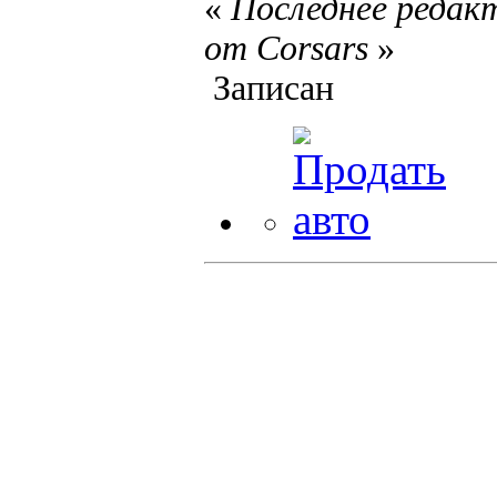
«
Последнее редакт
от Corsars
»
Записан