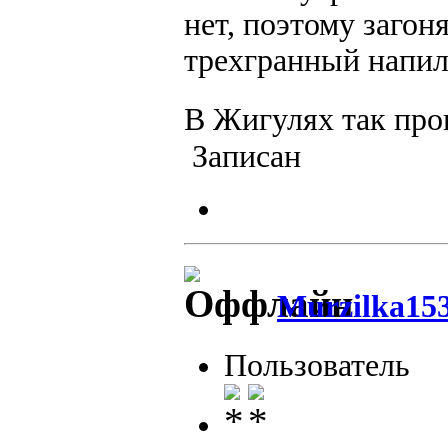
нет, поэтому загон
трехгранный напил
В Жигулях так про
Записан
Murzilka15
Пользователь