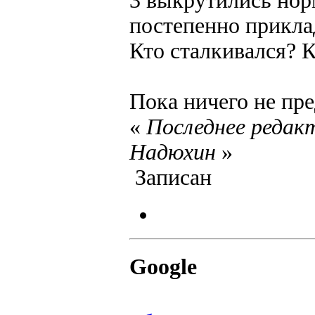
3 выкрутились нор
постепенно приклады
Кто сталкивался? К
Пока ничего не пр
«
Последнее редакт
Надюхин
»
Записан
Google