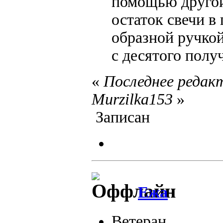
помощью другой
остаток свечи в 
образной ручкой
с десятого полу
«
Последнее редакт
Murzilka153
»
Записан
Ежа
Ветеран