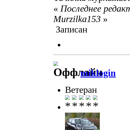
«
Последнее редакт
Murzilka153
»
Записан
miklogin
Ветеран