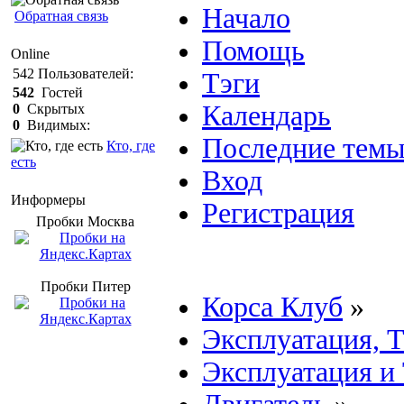
Начало
Обратная связь
Помощь
Online
542
Пользователей:
Тэги
542
Гостей
Календарь
0
Скрытых
0
Видимых:
Последние тем
Кто, где
есть
Вход
Информеры
Регистрация
Пробки Mосква
Пробки Питер
Корса Клуб
»
Эксплуатация, 
Эксплуатация и