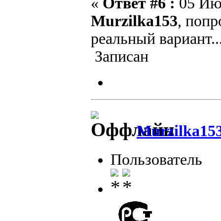
«
Ответ #6 :
05 Июл
Murzilka153
, попр
реальный вариант..
Записан
Murzilka15
Пользователь