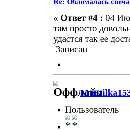
Re: Обломалась свеча
«
Ответ #4 :
04 Июл
там просто довольн
удастся так ее дост
Записан
Murzilka15
Пользователь