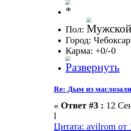
Пол:
Город: Чебокса
Карма: +0/-0
Re: Дым из маслозал
«
Ответ #3 :
12 Сен
l
Цитата: avilrom от