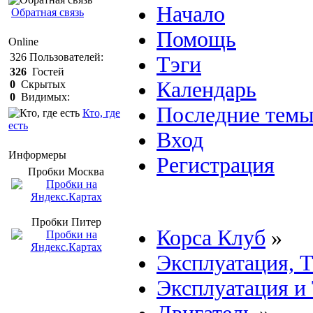
Начало
Обратная связь
Помощь
Online
326
Пользователей:
Тэги
326
Гостей
Календарь
0
Скрытых
0
Видимых:
Последние тем
Кто, где
есть
Вход
Информеры
Регистрация
Пробки Mосква
Пробки Питер
Корса Клуб
»
Эксплуатация, 
Эксплуатация и