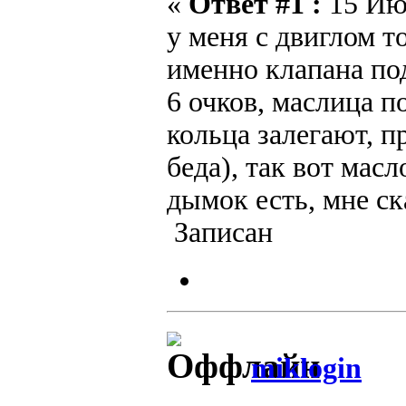
«
Ответ #1 :
15 Июн
у меня с двиглом т
именно клапана под
6 очков, маслица п
кольца залегают, п
беда), так вот мас
дымок есть, мне ск
Записан
miklogin