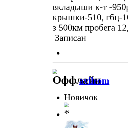
вкладыши к-т -950
крышки-510, гбц-10
з 500км пробега 12
Записан
avilrom
Новичок