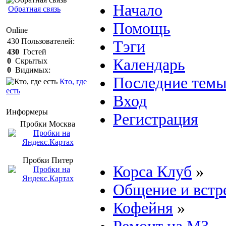
Начало
Обратная связь
Помощь
Online
430
Пользователей:
Тэги
430
Гостей
Календарь
0
Скрытых
0
Видимых:
Последние тем
Кто, где
есть
Вход
Информеры
Регистрация
Пробки Mосква
Пробки Питер
Корса Клуб
»
Общение и встр
Кофейня
»