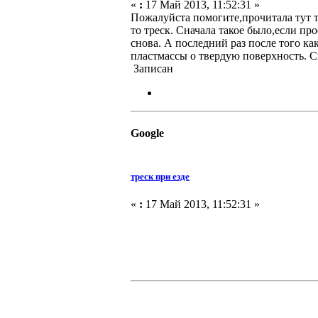
«
:
17 Май 2013, 11:52:31 »
Пожалуйста помогите,прочитала тут те
то треск. Сначала такое было,если пр
снова. А последний раз после того ка
пластмассы о твердую поверхность. Сп
Записан
Google
треск при езде
«
:
17 Май 2013, 11:52:31 »