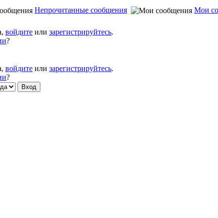
Непрочитанные сообщения
Мои с
а,
войдите
или
зарегистрируйтесь
.
ии
?
а,
войдите
или
зарегистрируйтесь
.
ии
?