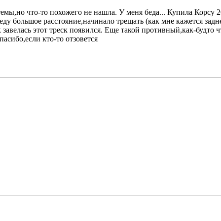
мы,но что-то похожего не нашла. У меня беда... Купила Корсу 20
оеду большое расстояние,начинало трещать (как мне кажется задн
к завелась этот треск появился. Еще такой противный,как-будто ч
асибо,если кто-то отзовется