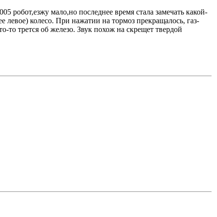
05 робот,езжу мало,но последнее время стала замечать какой-
ее левое) колесо. При нажатии на тормоз прекращалось, газ-
то-то трется об железо. Звук похож на скрещет твердой