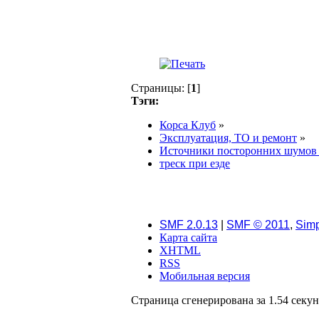
Страницы: [
1
]
Тэги:
Корса Клуб
»
Эксплуатация, ТО и ремонт
»
Источники посторонних шумов 
треск при езде
SMF 2.0.13
|
SMF © 2011
,
Simp
Карта сайта
XHTML
RSS
Мобильная версия
Страница сгенерирована за 1.54 секунд