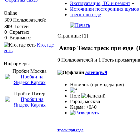
Эксплуатация, ТО и ремонт
»
Источники посторонних шумов 
Online
треск при езде
309
Пользователей:
309
Гостей
0
Скрытых
Страницы: [
1
]
0
Видимых:
Кто, где
Автор
Тема: треск при езде (
есть
0 Пользователей и 1 Гость просматрив
Информеры
Пробки Mосква
аленаqw9
Новичок (премодерация)
Пробки Питер
Пол:
Город: москва
Карма: +0/-0
треск при езде