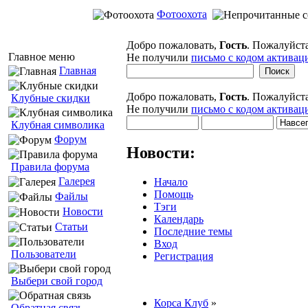
Фотоохота
Добро пожаловать,
Гость
. Пожалуйст
Главное меню
Не получили
письмо с кодом активац
Главная
Добро пожаловать,
Гость
. Пожалуйст
Клубные скидки
Не получили
письмо с кодом активац
Клубная символика
Форум
Новости:
Правила форума
Галерея
Начало
Помощь
Файлы
Тэги
Новости
Календарь
Статьи
Последние темы
Вход
Пользователи
Регистрация
Выбери свой город
Корса Клуб
»
Обратная связь