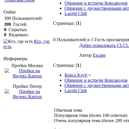
Общение и встречи Корсаводов
Общение с дружественными ав
Online
Lacetti Club
399
Пользователей:
Страницы: [
1
]
399
Гостей
0
Скрытых
0
Видимых:
0 Пользователей и 1 Гость просматрив
Кто, где
Добро пожаловать CLC
есть
Автор
Escape
Информеры
Страницы: [
1
]
Пробки Mосква
Корса Клуб
»
Общение и встречи Корсаводов
Общение с дружественными ав
Пробки Питер
Lacetti Club
Обычная тема
Популярная тема (более 100 ответов)
Очень популярная тема (более 200 от