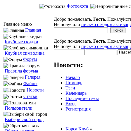
Фотоохота
Добро пожаловать,
Гость
. Пожалуйст
Главное меню
Не получили
письмо с кодом активац
Главная
Добро пожаловать,
Гость
. Пожалуйст
Клубные скидки
Не получили
письмо с кодом активац
Клубная символика
Форум
Новости:
Правила форума
Галерея
Начало
Помощь
Файлы
Тэги
Новости
Календарь
Статьи
Последние темы
Вход
Пользователи
Регистрация
Выбери свой город
Корса Клуб
»
Обратная связь