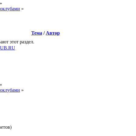
»
токлубами
»
Тема
/
Автор
ают этот раздел.
LUB.RU
»
токлубами
»
ветов)