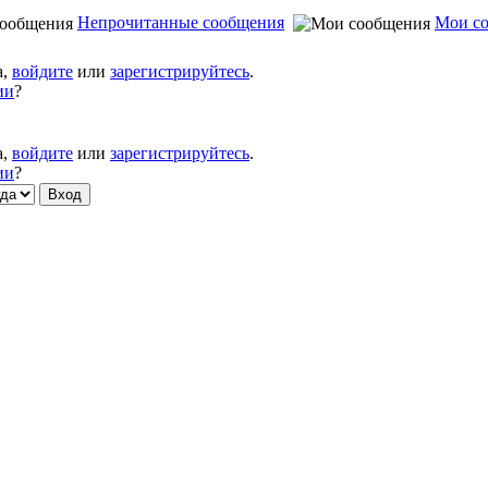
Непрочитанные сообщения
Мои с
а,
войдите
или
зарегистрируйтесь
.
ии
?
а,
войдите
или
зарегистрируйтесь
.
ии
?