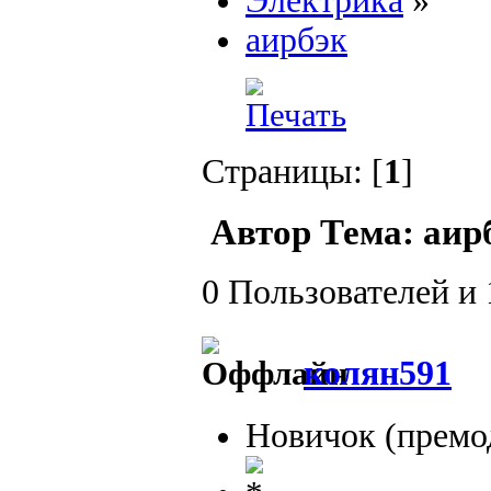
Электрика
»
аирбэк
Страницы: [
1
]
Автор
Тема: аир
0 Пользователей и 
колян591
Новичок (премо