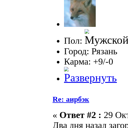
Пол:
Город: Рязань
Карма: +9/-0
Re: аирбэк
«
Ответ #2 :
29 Окт
Два дня назад заг