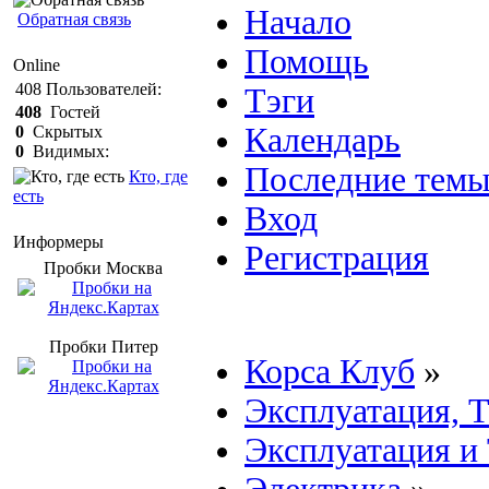
Начало
Обратная связь
Помощь
Online
408
Пользователей:
Тэги
408
Гостей
Календарь
0
Скрытых
0
Видимых:
Последние тем
Кто, где
есть
Вход
Информеры
Регистрация
Пробки Mосква
Пробки Питер
Корса Клуб
»
Эксплуатация, 
Эксплуатация и