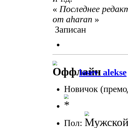
«
Последнее редакт
от aharan
»
Записан
losev_alekse
Новичок (премо
Пол: