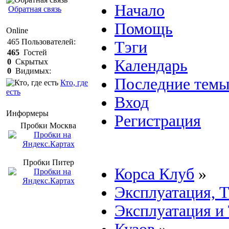
Начало
Обратная связь
Помощь
Online
465
Пользователей:
Тэги
465
Гостей
Календарь
0
Скрытых
0
Видимых:
Последние тем
Кто, где
есть
Вход
Информеры
Регистрация
Пробки Mосква
Пробки Питер
Корса Клуб
»
Эксплуатация, 
Эксплуатация и