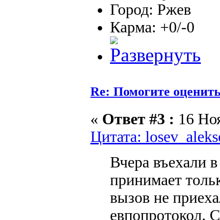
Город: Ржев
Карма: +0/-0
Re: Помогите оценить 
«
Ответ #3 :
16 Ноя
Цитата: losev_aleks
Вчера въехали 
принимает тольк
вызов не приеха
евпопротокол. С