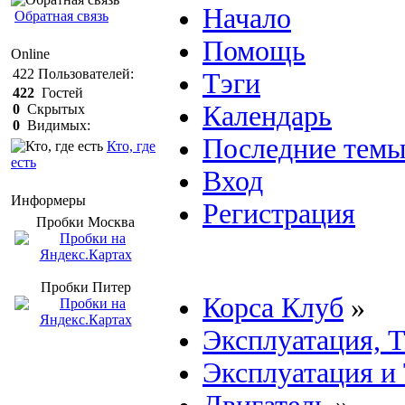
Начало
Обратная связь
Помощь
Online
422
Пользователей:
Тэги
422
Гостей
Календарь
0
Скрытых
0
Видимых:
Последние тем
Кто, где
есть
Вход
Информеры
Регистрация
Пробки Mосква
Пробки Питер
Корса Клуб
»
Эксплуатация, 
Эксплуатация и