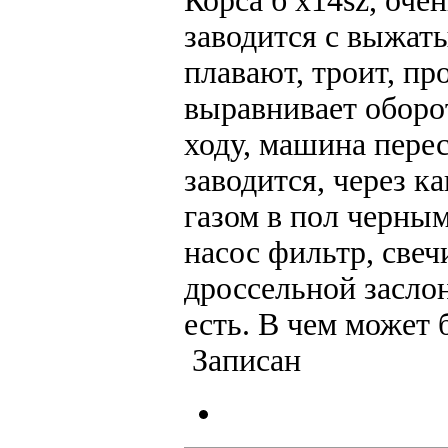
Корса б x14sz, очен
заводится с выжаты
плавают, троит, п
выравнивает оборо
ходу, машина перест
заводится, через к
газом в пол черны
насос фильтр, свеч
дроссельной засло
есть. В чем может 
Записан