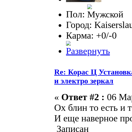
Пол:
Город: Kaisersla
Карма: +0/-0
Re: Корас Ц Установ
и электро зеркал
«
Ответ #2 :
06 Мар
Ох блин то есть и т
И еще наверное про
Записан