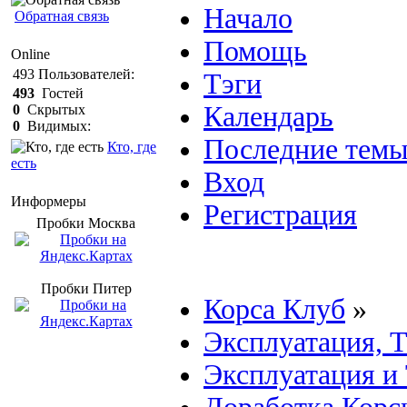
Начало
Обратная связь
Помощь
Online
493
Пользователей:
Тэги
493
Гостей
Календарь
0
Скрытых
0
Видимых:
Последние тем
Кто, где
есть
Вход
Информеры
Регистрация
Пробки Mосква
Пробки Питер
Корса Клуб
»
Эксплуатация, 
Эксплуатация и