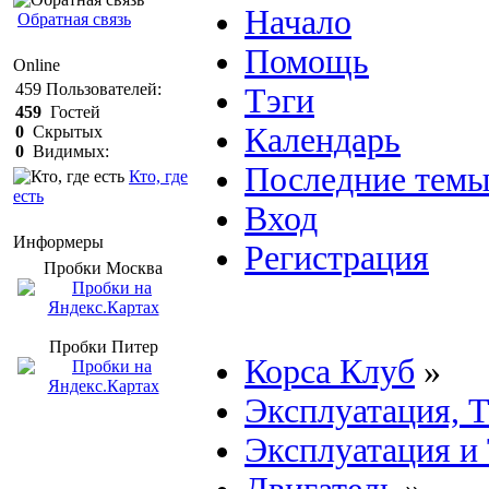
Начало
Обратная связь
Помощь
Online
459
Пользователей:
Тэги
459
Гостей
Календарь
0
Скрытых
0
Видимых:
Последние тем
Кто, где
есть
Вход
Информеры
Регистрация
Пробки Mосква
Пробки Питер
Корса Клуб
»
Эксплуатация, 
Эксплуатация и