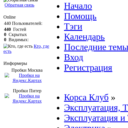
Начало
Обратная связь
Помощь
Online
440
Пользователей:
Тэги
440
Гостей
Календарь
0
Скрытых
0
Видимых:
Последние тем
Кто, где
есть
Вход
Информеры
Регистрация
Пробки Mосква
Пробки Питер
Корса Клуб
»
Эксплуатация, 
Эксплуатация и