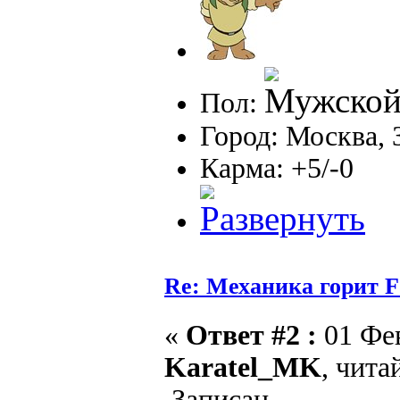
Пол:
Город: Москва, 
Карма: +5/-0
Re: Механика горит F
«
Ответ #2 :
01 Фев
Karatel_MK
, чита
Записан