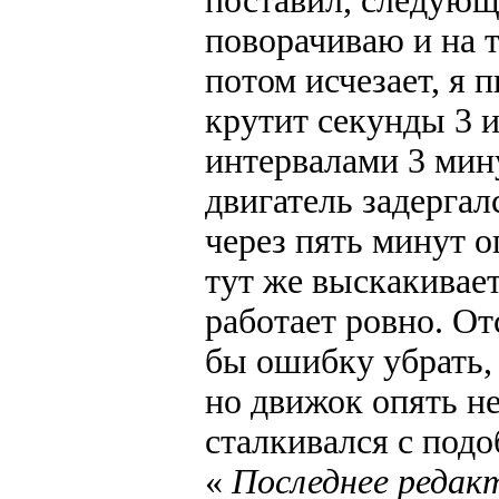
поставил, следующ
поворачиваю и на т
потом исчезает, я 
крутит секунды 3 и 
интервалами 3 мину
двигатель задергалс
через пять минут оп
тут же выскакивае
работает ровно. О
бы ошибку убрать, 
но движок опять не
сталкивался с под
«
Последнее редакт