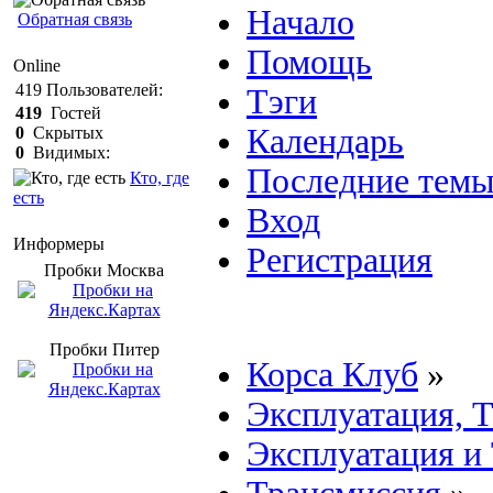
Начало
Обратная связь
Помощь
Online
419
Пользователей:
Тэги
419
Гостей
Календарь
0
Скрытых
0
Видимых:
Последние тем
Кто, где
есть
Вход
Информеры
Регистрация
Пробки Mосква
Пробки Питер
Корса Клуб
»
Эксплуатация, 
Эксплуатация и