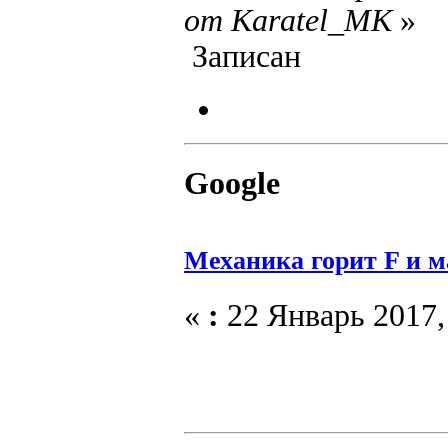
от Karatel_MK
»
Записан
Google
Механика горит F и м
«
:
22 Январь 2017, 