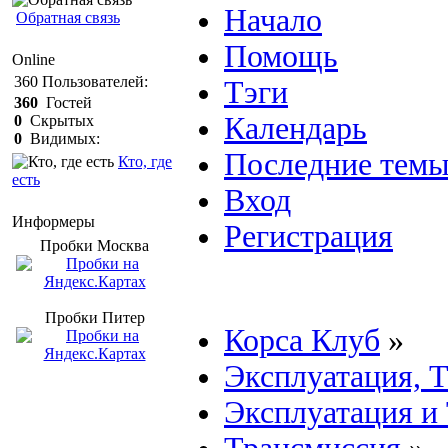
Начало
Обратная связь
Помощь
Online
360
Пользователей:
Тэги
360
Гостей
Календарь
0
Скрытых
0
Видимых:
Последние тем
Кто, где
есть
Вход
Информеры
Регистрация
Пробки Mосква
Пробки Питер
Корса Клуб
»
Эксплуатация, 
Эксплуатация и