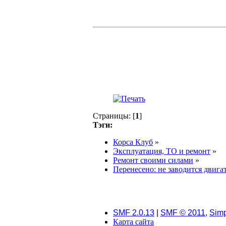
Страницы: [
1
]
Тэги:
Корса Клуб
»
Эксплуатация, ТО и ремонт
»
Ремонт своими силами
»
Перенесено: не заводится двига
SMF 2.0.13
|
SMF © 2011
,
Simp
Карта сайта