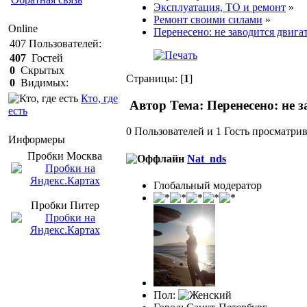
Эксплуатация, ТО и ремонт
»
Ремонт своими силами
»
Online
Перенесено: не заводится двига
407
Пользователей:
407
Гостей
0
Скрытых
Страницы: [
1
]
0
Видимых:
Кто, где
Автор
Тема: Перенесено: не з
есть
0 Пользователей и 1 Гость просматрив
Информеры
Пробки Mосква
Nat_nds
Глобальный модератор
Пробки Питер
Пол: