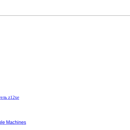
тель z12xe
le Machines