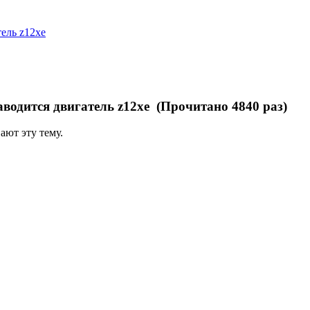
тель z12xe
аводится двигатель z12xe (Прочитано 4840 раз)
ают эту тему.