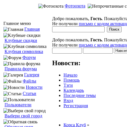
Фотоохота
Добро пожаловать,
Гость
. Пожалуйст
Главное меню
Не получили
письмо с кодом активац
Главная
Добро пожаловать,
Гость
. Пожалуйст
Клубные скидки
Не получили
письмо с кодом активац
Клубная символика
Форум
Новости:
Правила форума
Галерея
Начало
Помощь
Файлы
Тэги
Новости
Календарь
Статьи
Последние темы
Вход
Пользователи
Регистрация
Выбери свой город
Корса Клуб
»
Обратная связь