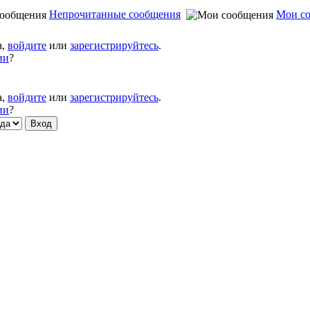
Непрочитанные сообщения
Мои с
а,
войдите
или
зарегистрируйтесь
.
ии
?
а,
войдите
или
зарегистрируйтесь
.
ии
?