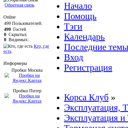
Начало
Обратная связь
Помощь
Online
499
Пользователей:
Тэги
499
Гостей
Календарь
0
Скрытых
0
Видимых:
Последние тем
Кто, где
есть
Вход
Информеры
Регистрация
Пробки Mосква
Пробки Питер
Корса Клуб
»
Эксплуатация, 
Эксплуатация и