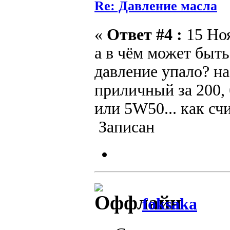
Re: Давление масла
«
Ответ #4 :
15 Ноя
а в чём может быть
давление упало? на
приличный за 200,
или 5W50... как сч
Записан
foksaka