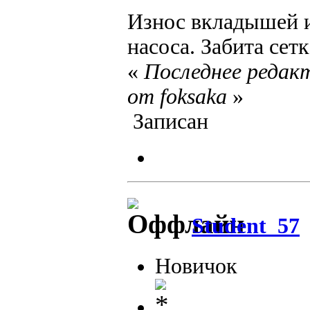
Износ вкладышей и
насоса. Забита сет
«
Последнее редакт
от foksaka
»
Записан
Student_57
Новичок