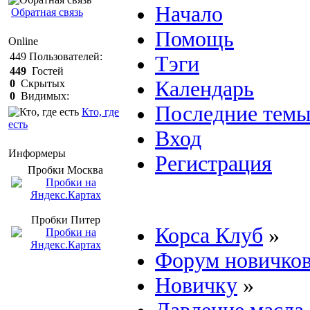
Начало
Обратная связь
Помощь
Online
449
Пользователей:
Тэги
449
Гостей
Календарь
0
Скрытых
0
Видимых:
Последние тем
Кто, где
есть
Вход
Информеры
Регистрация
Пробки Mосква
Пробки Питер
Корса Клуб
»
Форум новичко
Новичку
»