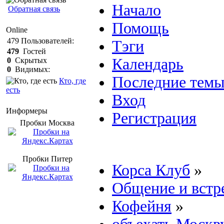
Начало
Обратная связь
Помощь
Online
479
Пользователей:
Тэги
479
Гостей
Календарь
0
Скрытых
0
Видимых:
Последние тем
Кто, где
есть
Вход
Информеры
Регистрация
Пробки Mосква
Пробки Питер
Корса Клуб
»
Общение и встр
Кофейня
»