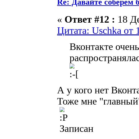
Re: Давайте соберем
«
Ответ #12 :
18 Де
Цитата: Uschka от 
Вконтакте очень
распространяла
А у кого нет Вконта
Тоже мне "главный
Записан