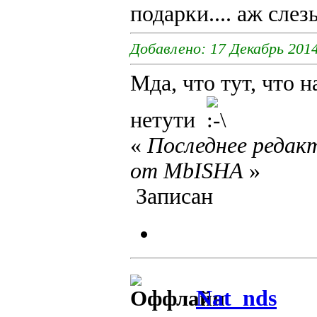
подарки.... аж сле
Добавлено: 17 Декабрь 2014
Мда, что тут, что 
нетути
«
Последнее редакт
от MbISHA
»
Записан
Nat_nds