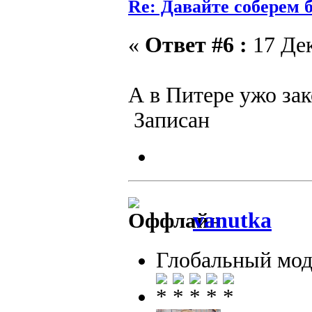
Re: Давайте соберем
«
Ответ #6 :
17 Дек
А в Питере ужо за
Записан
vanutka
Глобальный мод