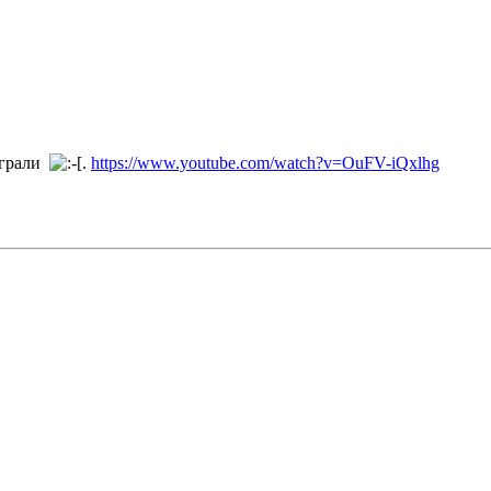
играли
.
https://www.youtube.com/watch?v=OuFV-iQxlhg