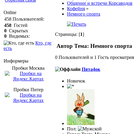
Общение и встречи Корсаводов
Кофейня
»
Online
Немного спорта
458
Пользователей:
458
Гостей
0
Скрытых
Страницы: [
1
]
0
Видимых:
Кто, где
Автор
Тема: Немного спорта 
есть
0 Пользователей и 1 Гость просматрив
Информеры
Пробки Mосква
Пята4ок
Новичок
Пробки Питер
Пол: