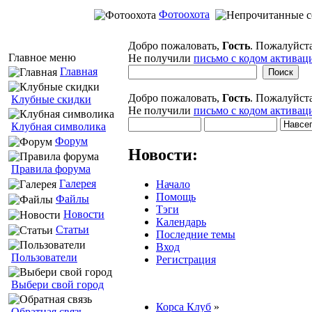
Фотоохота
Добро пожаловать,
Гость
. Пожалуйст
Главное меню
Не получили
письмо с кодом активац
Главная
Добро пожаловать,
Гость
. Пожалуйст
Клубные скидки
Не получили
письмо с кодом активац
Клубная символика
Форум
Новости:
Правила форума
Галерея
Начало
Помощь
Файлы
Тэги
Новости
Календарь
Статьи
Последние темы
Вход
Пользователи
Регистрация
Выбери свой город
Корса Клуб
»
Обратная связь