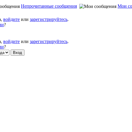
Непрочитанные сообщения
Мои с
а,
войдите
или
зарегистрируйтесь
.
ии
?
а,
войдите
или
зарегистрируйтесь
.
ии
?