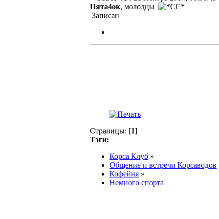
Пята4ок
, молодцы
Записан
Страницы: [
1
]
Тэги:
Корса Клуб
»
Общение и встречи Корсаводов
Кофейня
»
Немного спорта