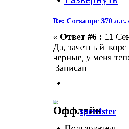
Re: Corsa opc 370 л.с.
«
Ответ #6 :
11 Сен
Да, зачетный корс 
черные, у меня теп
Записан
speedster
Пользователь