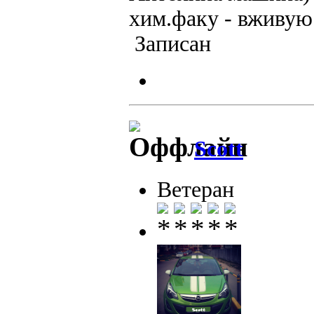
хим.факу - вживую
Записан
Scott
Ветеран