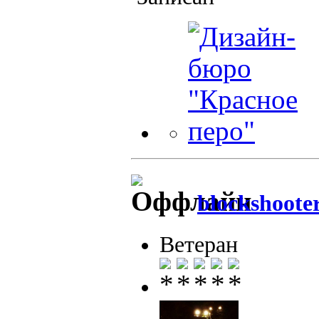
blockshoote
Ветеран