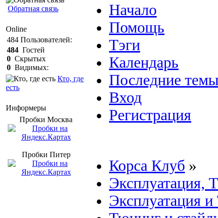
Начало
Обратная связь
Помощь
Online
484
Пользователей:
Тэги
484
Гостей
Календарь
0
Скрытых
0
Видимых:
Последние тем
Кто, где
есть
Вход
Информеры
Регистрация
Пробки Mосква
Пробки Питер
Корса Клуб
»
Эксплуатация, 
Эксплуатация и