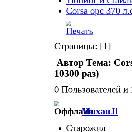
Тюнинг и стайл
Corsa opc 370 л.с
Страницы: [
1
]
Автор
Тема: Cors
10300 раз)
0 Пользователей и 
MuxauJl
Старожил