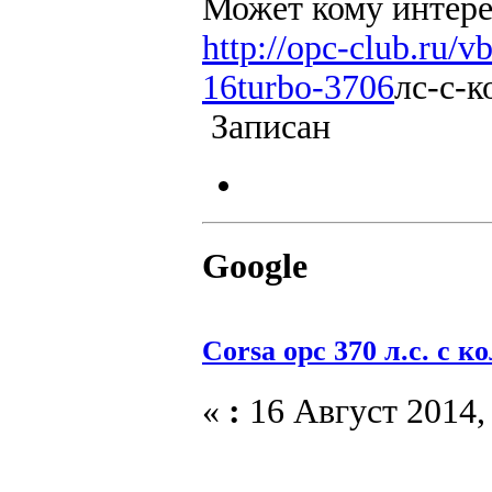
Может кому интере
http://opc-club.ru/v
16turbo-3706
лс-с-к
Записан
Google
Corsa opc 370 л.с. с к
«
:
16 Август 2014, 