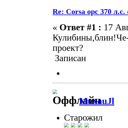
Re: Corsa opc 370 л.с.
«
Ответ #1 :
17 Авг
Кулибины,блин!Че-
проект?
Записан
MuxauJl
Старожил