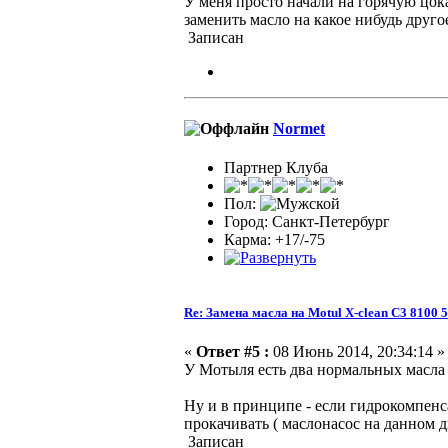
У меня просто начали на горячую цок
заменить масло на какое нибудь друг
Записан
Normet
Партнер Клуба
Пол:
Город: Санкт-Петербург
Карма: +17/-75
Re: Замена масла на Motul X-clean C3 8100 
«
Ответ #5 :
08 Июнь 2014, 20:34:14 »
У Мотыля есть два нормальных масла (
Ну и в принципе - если гидрокомпенса
прокачивать ( маслонасос на данном дв
Записан