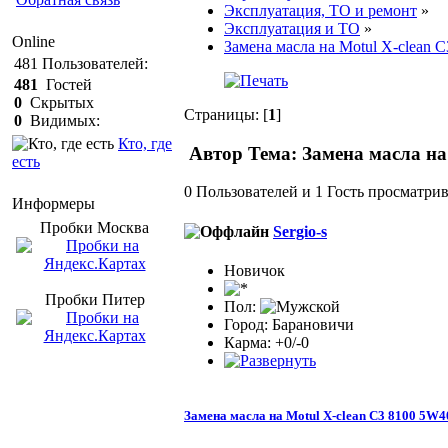
Эксплуатация, ТО и ремонт
»
Эксплуатация и ТО
»
Online
Замена масла на Motul X-clean 
481
Пользователей:
481
Гостей
0
Скрытых
Страницы: [
1
]
0
Видимых:
Кто, где
Автор
Тема: Замена масла на
есть
0 Пользователей и 1 Гость просматрив
Информеры
Пробки Mосква
Sergio-s
Новичок
Пробки Питер
Пол:
Город: Барановичи
Карма: +0/-0
Замена масла на Motul X-clean C3 8100 5W4