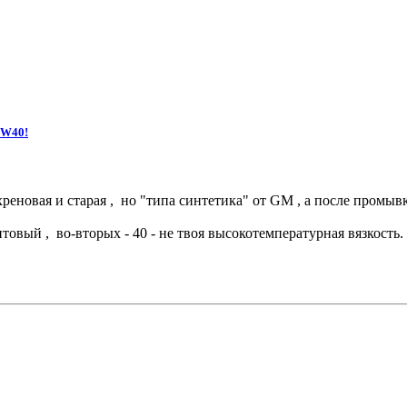
5W40!
 хреновая и старая , но "типа синтетика" от GM , а после промыв
товый , во-вторых - 40 - не твоя высокотемпературная вязкость.