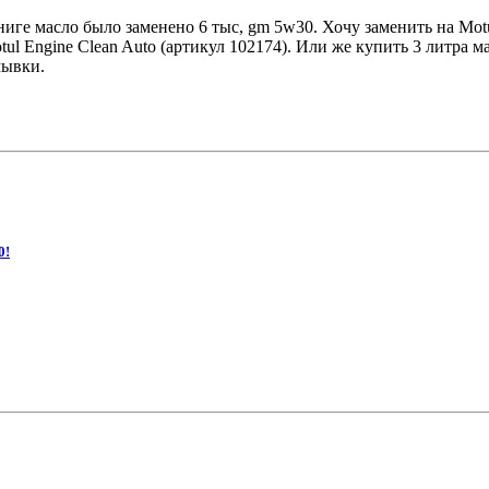
ниге масло было заменено 6 тыс, gm 5w30. Хочу заменить на Motu
ul Engine Clean Auto (артикул 102174). Или же купить 3 литра 
мывки.
0!