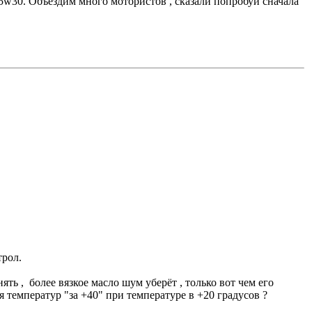
5w30. Объездим много мотористов , сказали попробуй сначала
трол.
ть , более вязкое масло шум уберёт , только вот чем его
ля температур "за +40" при температуре в +20 градусов ?