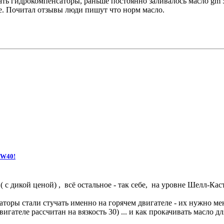
ать гидрокомпенсаторы, раньше постоянно заливалось масло gm 
ое. Почитал отзывы люди пишут что норм масло.
5W40!
 с дикой ценой) , всё остальное - так себе, на уровне Шелл-Кас
торы стали стучать именно на горячем двигателе - их нужно меня
игателе рассчитан на вязкость 30) ... и как прокачивать масло д