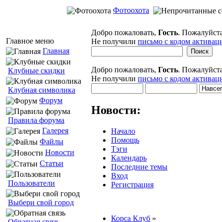
Фотоохота
Добро пожаловать,
Гость
. Пожалуйст
Главное меню
Не получили
письмо с кодом активац
Главная
Добро пожаловать,
Гость
. Пожалуйст
Клубные скидки
Не получили
письмо с кодом активац
Клубная символика
Форум
Новости:
Правила форума
Галерея
Начало
Помощь
Файлы
Тэги
Новости
Календарь
Статьи
Последние темы
Вход
Пользователи
Регистрация
Выбери свой город
Корса Клуб
»
Обратная связь