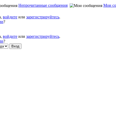
Непрочитанные сообщения
Мои с
а,
войдите
или
зарегистрируйтесь
.
ии
?
а,
войдите
или
зарегистрируйтесь
.
ии
?