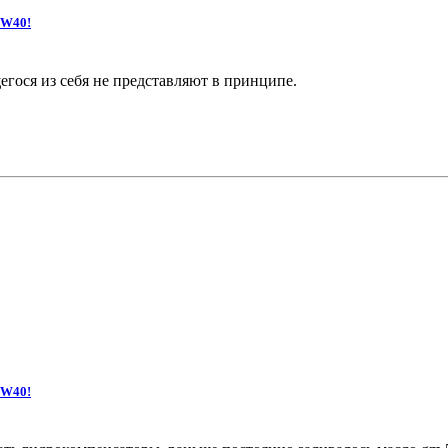
5W40!
гося из себя не представляют в принципе.
5W40!