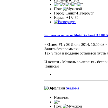
Партнер Клуба
Пол:
Город: Санкт-Петербург
Карма: +17/-75
Re: Замена масла на Motul X-clean C3 8100 
«
Ответ #1 :
08 Июнь 2014, 16:55:03 »
Залить без промывки .
Так у тебя в поддоне останется пусть
И кстати - Мотюль во-первых - беспон
Записан
Sergio-s
Новичок
Пол: