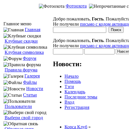
Фотоохота
Добро пожаловать,
Гость
. Пожалуйст
Главное меню
Не получили
письмо с кодом активац
Главная
Добро пожаловать,
Гость
. Пожалуйст
Клубные скидки
Не получили
письмо с кодом активац
Клубная символика
Форум
Новости:
Правила форума
Галерея
Начало
Помощь
Файлы
Тэги
Новости
Календарь
Статьи
Последние темы
Вход
Пользователи
Регистрация
Выбери свой город
Корса Клуб
»
Обратная связь