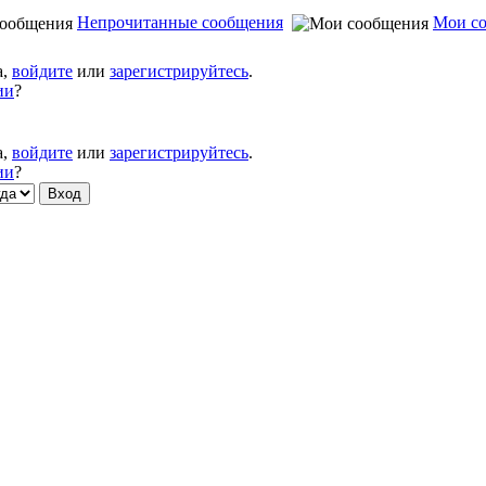
Непрочитанные сообщения
Мои с
а,
войдите
или
зарегистрируйтесь
.
ии
?
а,
войдите
или
зарегистрируйтесь
.
ии
?