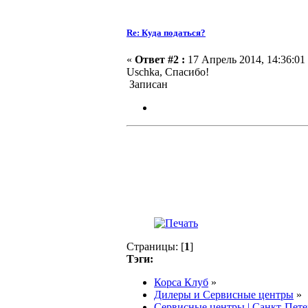
Re: Куда податься?
«
Ответ #2 :
17 Апрель 2014, 14:36:01
Uschka, Спасибо!
Записан
Страницы: [
1
]
Тэги:
Корса Клуб
»
Дилеры и Сервисные центры
»
Сервисные центры | Санкт-Пете