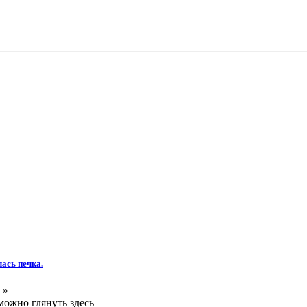
ась печка.
 »
ожно глянуть здесь