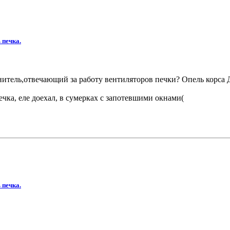
 печка.
нитель,отвечающий за работу вентиляторов печки? Опель корса Д
ечка, еле доехал, в сумерках с запотевшими окнами(
 печка.