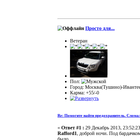
Просто для...
Ветеран
Пол:
Город: Москва(Тушино)-Иванте
Карма: +55/-0
Re: Помогите найти предохранитель. Сломал
«
Ответ #1 :
29 Декабрь 2013, 23:52:23
Rafford1
, доброй ночи. Под бардачко
было.