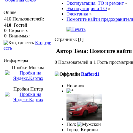
Эксплуатация, ТО и ремонт
»
Эксплуатация и ТО
»
Online
Электрика
»
410
Пользователей:
Помогите найти предохранитель
410
Гостей
0
Скрытых
0
Видимых:
Страницы: [
1
]
Кто, где
есть
Автор
Тема: Помогите найти 
Информеры
0 Пользователей и 1 Гость просматрив
Пробки Mосква
Rafford1
Новичок
Пробки Питер
Пол:
Город: Кириши