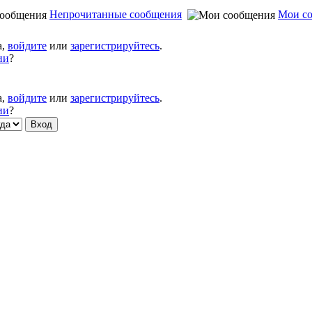
Непрочитанные сообщения
Мои с
а,
войдите
или
зарегистрируйтесь
.
ии
?
а,
войдите
или
зарегистрируйтесь
.
ии
?