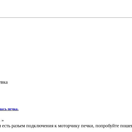
евка
ась печка.
 »
м есть разъем подключения к моторчику печки, попробуйте пошеве