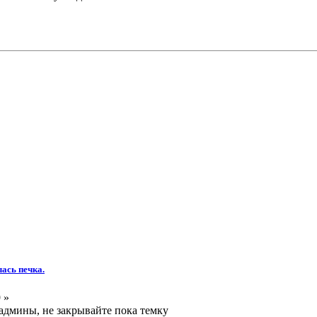
ась печка.
 »
админы, не закрывайте пока темку