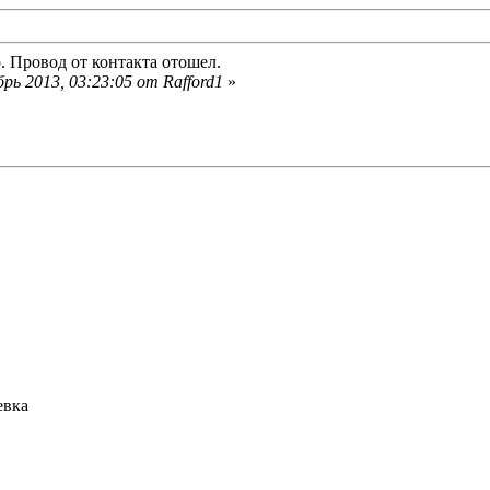
о. Провод от контакта отошел.
рь 2013, 03:23:05 от Rafford1
»
евка