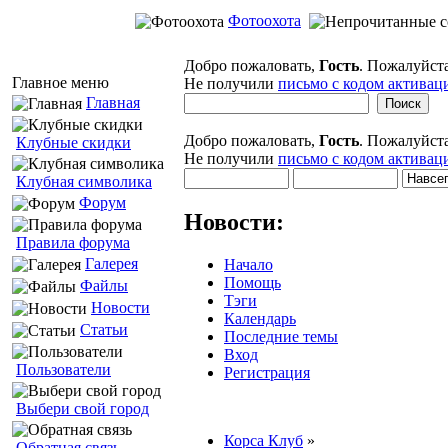
Фотоохота
Добро пожаловать,
Гость
. Пожалуйст
Главное меню
Не получили
письмо с кодом активац
Главная
Добро пожаловать,
Гость
. Пожалуйст
Клубные скидки
Не получили
письмо с кодом активац
Клубная символика
Форум
Новости:
Правила форума
Галерея
Начало
Помощь
Файлы
Тэги
Новости
Календарь
Статьи
Последние темы
Вход
Пользователи
Регистрация
Выбери свой город
Корса Клуб
»
Обратная связь