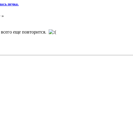
ась печка.
 »
е всего еще повторится.