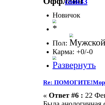
cook33
Новичок
Пол:
Карма: +0/-0
Re: ПОМОГИТЕ!Морга
«
Ответ #6 :
22 Фев
Была анологичная 