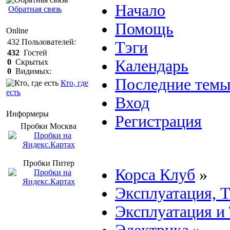
Начало
Обратная связь
Помощь
Online
432
Пользователей:
Тэги
432
Гостей
Календарь
0
Скрытых
0
Видимых:
Последние тем
Кто, где
есть
Вход
Информеры
Регистрация
Пробки Mосква
Пробки Питер
Корса Клуб
»
Эксплуатация, 
Эксплуатация и