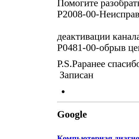
Помогите разобрат
P2008-00-Неисправ
деактивации канал
P0481-00-обрыв це
P.S.Pаранее спасиб
Записан
Google
Компьютерная диагно