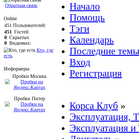
Начало
Обратная связь
Помощь
Online
451
Пользователей:
Тэги
451
Гостей
Календарь
0
Скрытых
0
Видимых:
Последние тем
Кто, где
есть
Вход
Информеры
Регистрация
Пробки Mосква
Пробки Питер
Корса Клуб
»
Эксплуатация, 
Эксплуатация и