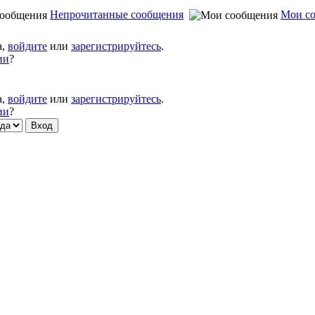
Непрочитанные сообщения
Мои с
а,
войдите
или
зарегистрируйтесь
.
ии
?
а,
войдите
или
зарегистрируйтесь
.
ии
?