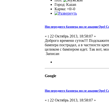
Пол:
Город: Kazan
Карма: +0/-0
Низ переднего бампера после аварии Opel C
«
:
22 Октябрь 2013, 18:58:07 »
Доброго времени суток!!! Подскажите,
бампера пострадал, а в частности кр
целиком с бампером идет. Так вот, м
Записан
Google
Низ переднего бампера после аварии Opel C
«
:
22 Октябрь 2013, 18:58:07 »