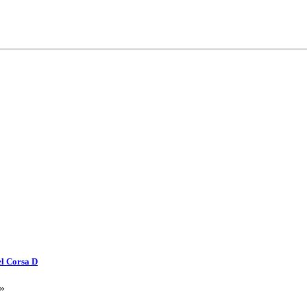
l Corsa D
»