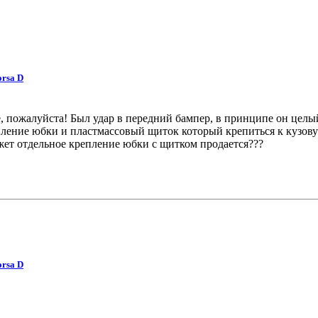
orsa D
 пожалуйста! Был удар в передний бампер, в принципе он целый 
епление юбки и пластмассовый щиток который крепиться к кузов
ожет отдельное крепление юбки с щитком продается???
orsa D