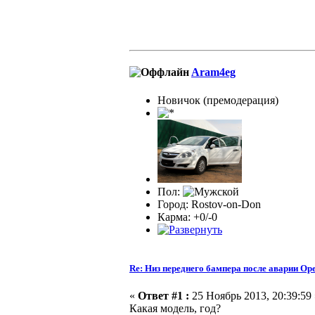
Aram4eg
Новичок (премодерация)
Пол:
Город: Rostov-on-Don
Карма: +0/-0
Re: Низ переднего бампера после аварии Ope
«
Ответ #1 :
25 Ноябрь 2013, 20:39:59 
Какая модель, год?