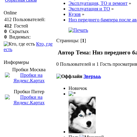
Эксплуатация, ТО и ремонт
»
Эксплуатация и ТО
»
Online
Кузов
»
412
Пользователей:
Низ переднего бампера после ав
412
Гостей
0
Скрытых
0
Видимых:
Страницы: [
1
]
Кто, где
есть
Автор
Тема: Низ переднего б
Информеры
0 Пользователей и 1 Гость просматрив
Пробки Mосква
Зверььь
Новичок
Пробки Питер