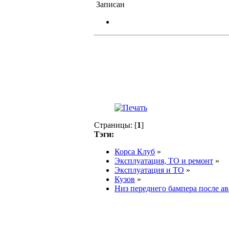
Записан
Страницы: [
1
]
Тэги:
Корса Клуб
»
Эксплуатация, ТО и ремонт
»
Эксплуатация и ТО
»
Кузов
»
Низ переднего бампера после ав