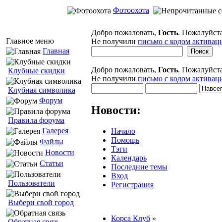
Фотоохота
Добро пожаловать,
Гость
. Пожалуйст
Главное меню
Не получили
письмо с кодом активац
Главная
Добро пожаловать,
Гость
. Пожалуйст
Клубные скидки
Не получили
письмо с кодом активац
Клубная символика
Форум
Новости:
Правила форума
Галерея
Начало
Помощь
Файлы
Тэги
Новости
Календарь
Статьи
Последние темы
Вход
Пользователи
Регистрация
Выбери свой город
Корса Клуб
»
Обратная связь