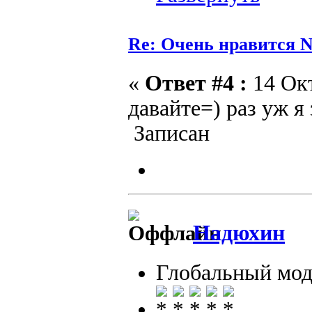
Re: Очень нравится N
«
Ответ #4 :
14 Окт
давайте=) раз уж я 
Записан
Надюхин
Глобальный мод