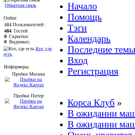
Начало
Обратная связь
Помощь
Online
484
Пользователей:
Тэги
484
Гостей
Календарь
0
Скрытых
0
Видимых:
Последние тем
Кто, где
есть
Вход
Информеры
Регистрация
Пробки Mосква
Пробки Питер
Корса Клуб
»
В ожидании ма
В ожидании ма