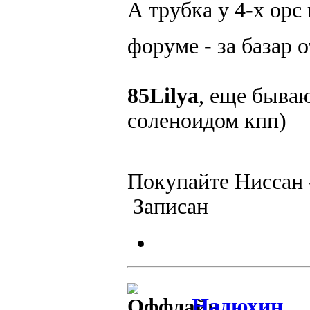
А трубка у 4-х opc
форуме - за базар
85Lilya
, еще быва
соленоидом кпп)
Покупайте Ниссан 
Записан
Надюхин