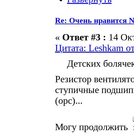
Re: Очень нравится N
«
Ответ #3 :
14 Окт
Цитата: Leshkam от
Детских болячек
Резистор вентилято
ступичные подшипн
(opc)...
Могу продолжить