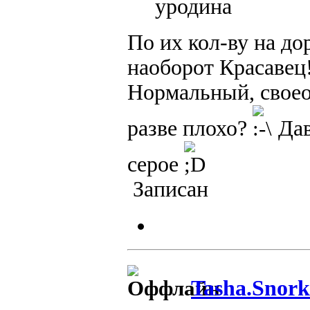
уродина
По их кол-ву на до
наоборот Красавец
Нормальный, своеоб
разве плохо?
Дав
серое
Записан
Tasha.Snork