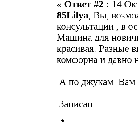
«
Ответ #2 :
14 Окт
85Lilya
, Вы, возм
консультации , в 
Машина для новичк
красивая. Разные 
комфорна и давно н
А по джукам Вам
Записан