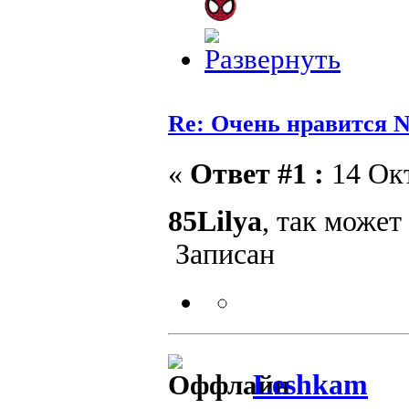
Re: Очень нравится N
«
Ответ #1 :
14 Окт
85Lilya
, так може
Записан
Leshkam