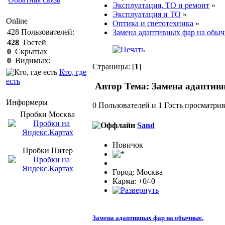
Эксплуатация, ТО и ремонт
»
Эксплуатация и ТО
»
Online
Оптика и светотехника
»
428
Пользователей:
Замена адаптивных фар на обыч
428
Гостей
0
Скрытых
0
Видимых:
Страницы: [
1
]
Кто, где
есть
Автор
Тема: Замена адаптив
Информеры
0 Пользователей и 1 Гость просматрив
Пробки Mосква
Sand
Новичок
Пробки Питер
Город: Москва
Карма: +0/-0
Замена адаптивных фар на обычные.