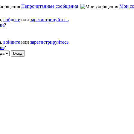
Непрочитанные сообщения
Мои с
а,
войдите
или
зарегистрируйтесь
.
ии
?
а,
войдите
или
зарегистрируйтесь
.
ии
?