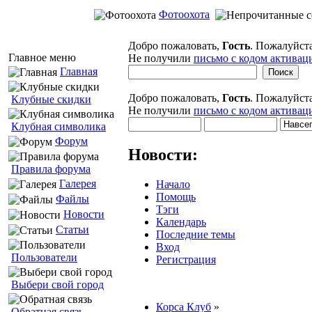
Фотоохота
Добро пожаловать,
Гость
. Пожалуйст
Главное меню
Не получили
письмо с кодом активац
Главная
Добро пожаловать,
Гость
. Пожалуйст
Клубные скидки
Не получили
письмо с кодом активац
Клубная символика
Форум
Новости:
Правила форума
Галерея
Начало
Помощь
Файлы
Тэги
Новости
Календарь
Статьи
Последние темы
Вход
Пользователи
Регистрация
Выбери свой город
Корса Клуб
»
Обратная связь