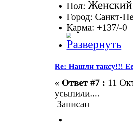
Пол:
Город: Санкт-П
Карма: +137/-0
Re: Нашли таксу!!! Е
«
Ответ #7 :
11 Окт
усыпили....
Записан