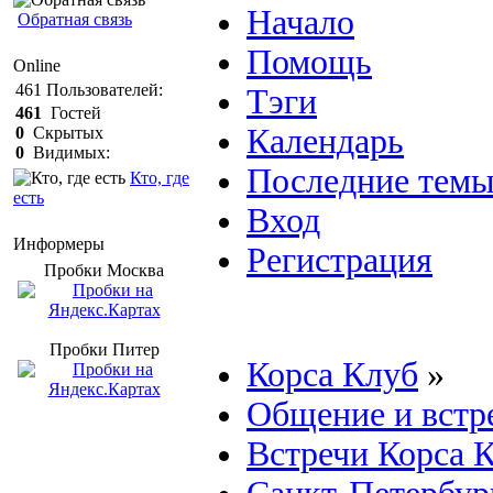
Начало
Обратная связь
Помощь
Online
461
Пользователей:
Тэги
461
Гостей
Календарь
0
Скрытых
0
Видимых:
Последние тем
Кто, где
есть
Вход
Информеры
Регистрация
Пробки Mосква
Пробки Питер
Корса Клуб
»
Общение и встр
Встречи Корса 