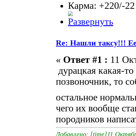
Карма: +220/-22
Re: Нашли таксу!!! Е
«
Ответ #1 :
11 Окт
дурацкая какая-то
позвоночник, то со
остальное нормал
чего их вообще ста
породников написа
Добавлено: [time]11 Октябр