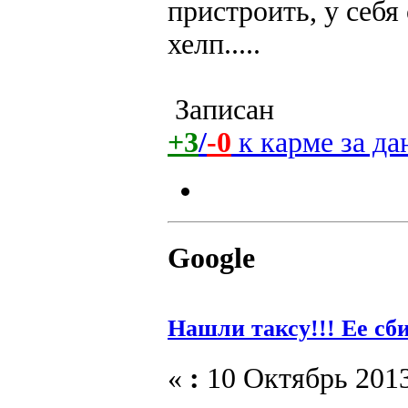
пристроить, у себя
хелп.....
Записан
+3
/
-0
к карме за д
Google
Нашли таксу!!! Ее сб
«
:
10 Октябрь 2013