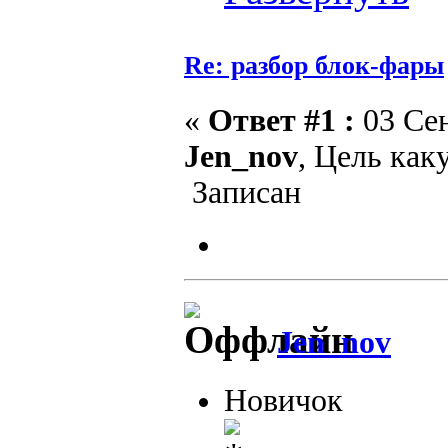
Re: разбор блок-фары
«
Ответ #1 :
03 Сен
Jen_nov
, Цель как
Записан
Jen_nov
Новичок