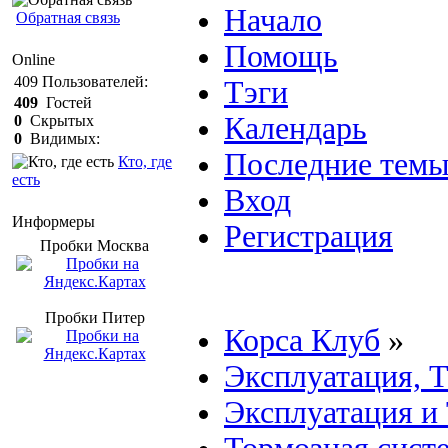
Начало
Обратная связь
Помощь
Online
409
Пользователей:
Тэги
409
Гостей
Календарь
0
Скрытых
0
Видимых:
Последние тем
Кто, где
есть
Вход
Информеры
Регистрация
Пробки Mосква
Пробки Питер
Корса Клуб
»
Эксплуатация, 
Эксплуатация и