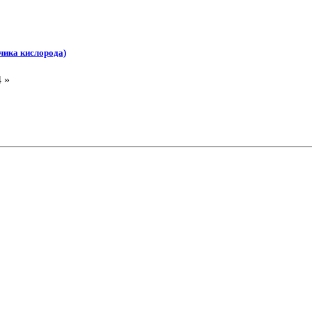
чика кислорода)
 »