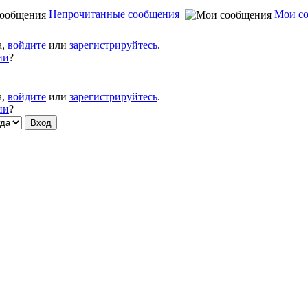
Непрочитанные сообщения
Мои с
а,
войдите
или
зарегистрируйтесь
.
ии
?
а,
войдите
или
зарегистрируйтесь
.
ии
?