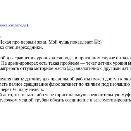
чика кислорода)
»
 Искал про первый зонд. Мой чушь показывает
ько спец.переходники.
й для сравнения уровня кислорода, в противном случае он задохне
На дрын-дроверах есть такая проблема — течет датчик уровня м
выгребать оттуда моторное масло
аналогично с другими датч
нельзя паять: датчику для правильной работы нужен доступ к 
елать паяное сращивание флюс затекает по жилкам под изоляцию 
ерез +/- пару недель.
кой авто, то только либо через оригинальную соеденительную му
сочком медной трубки обжать соединение и загерметизировать