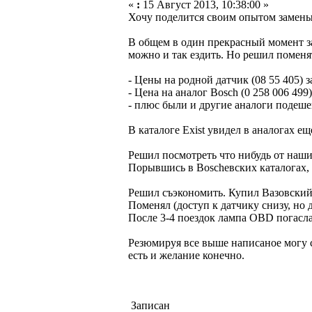
«
:
15 Август 2013, 10:38:00 »
Хочу поделится своим опытом замены
В общем в один прекрасный момент за
можно и так ездить. Но решил поменя
- Цены на родной датчик (08 55 405) з
- Цена на аналог Bosch (0 258 006 499
- плюс были и другие аналоги подешев
В каталоге Exist увидел в аналогах ещ
Решил посмотреть что нибудь от нашим
Порывшись в Boschевских каталогах, 
Решил съэкономить. Купил Вазовский,
Поменял (доступ к датчику снизу, но
После 3-4 поездок лампа OBD погасла
Резюмируя все выше написаное могу ск
есть и желание конечно.
Записан