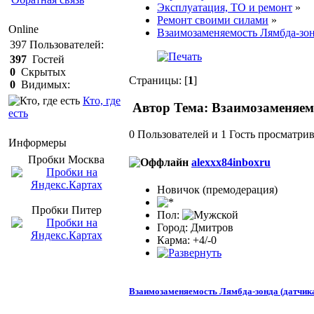
Эксплуатация, ТО и ремонт
»
Ремонт своими силами
»
Online
Взаимозаменяемость Лямбда-зон
397
Пользователей:
397
Гостей
0
Скрытых
Страницы: [
1
]
0
Видимых:
Кто, где
Автор
Тема: Взаимозаменяемо
есть
0 Пользователей и 1 Гость просматрив
Информеры
Пробки Mосква
alexxx84inboxru
Новичок (премодерация)
Пробки Питер
Пол:
Город: Дмитров
Карма: +4/-0
Взаимозаменяемость Лямбда-зонда (датчик