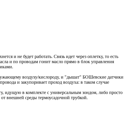
тся и не будет работать. Связь идет через оплетку, то есть
асла и по проводам гонит масло прямо в блок управления
иками.
окружающему воздуху/кислороду, и "дышат" БОШевские датчики
провода и закупоривает проход воздуха: в таком случае
фту, идущую в комплекте с универсальным зондом, либо просто
 от внешней среды термоусадочной трубкой.