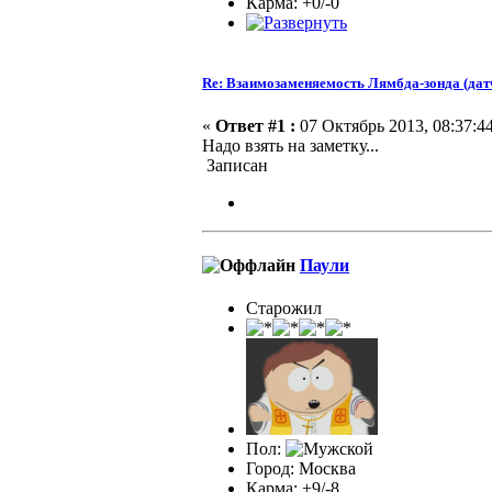
Карма: +0/-0
Re: Взаимозаменяемость Лямбда-зонда (дат
«
Ответ #1 :
07 Октябрь 2013, 08:37:44
Надо взять на заметку...
Записан
Паули
Старожил
Пол:
Город: Москва
Карма: +9/-8