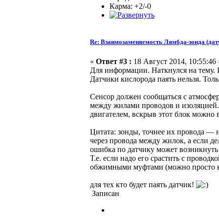
Карма: +2/-0
Re: Взаимозаменяемость Лямбда-зонда (дат
«
Ответ #3 :
18 Август 2014, 10:55:46 
Для информации. Наткнулся на тему.
Датчики кислорода паять нельзя. Тол
Сенсор должен сообщаться с атмосферо
между жилами проводов и изоляцией. 
двигателем, вскрыв этот блок можно 
Цитата: зонды, точнее их провода — 
через провода между жилок, а если д
ошибка по датчику может возникнуть ч
Т.е. если надо его срастить с провод
обжимными муфтами (можно просто ку
для тех кто будет паять датчик!
Записан