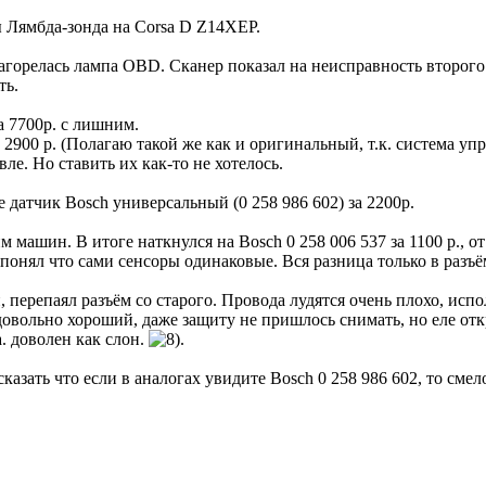
 Лямбда-зонда на Corsa D Z14XEP.
горелась лампа OBD. Сканер показал на неисправность второго 
ть.
а 7700р. с лишним.
) 2900 р. (Полагаю такой же как и оригинальный, т.к. система уп
ле. Но ставить их как-то не хотелось.
е датчик Bosch универсальный (0 258 986 602) за 2200р.
 машин. В итоге наткнулся на Bosch 0 258 006 537 за 1100 р., 
понял что сами сенсоры одинаковые. Вся разница только в разъё
 перепаял разъём со старого. Провода лудятся очень плохо, ис
 довольно хороший, даже защиту не пришлось снимать, но еле от
. доволен как слон.
.
азать что если в аналогах увидите Bosch 0 258 986 602, то смел