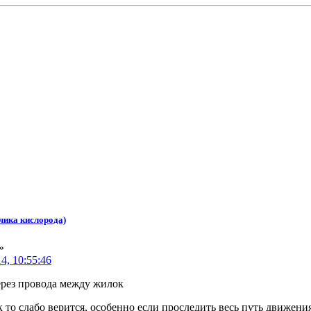
чика кислорода)
»
4, 10:55:46
рез провода между жилок
к то слабо верится, особенно если проследить весь путь движени