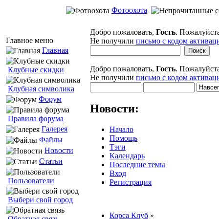
Фотоохота
Добро пожаловать,
Гость
. Пожалуйст
Главное меню
Не получили
письмо с кодом активац
Главная
Добро пожаловать,
Гость
. Пожалуйст
Клубные скидки
Не получили
письмо с кодом активац
Клубная символика
Форум
Новости:
Правила форума
Галерея
Начало
Помощь
Файлы
Тэги
Новости
Календарь
Статьи
Последние темы
Вход
Пользователи
Регистрация
Выбери свой город
Корса Клуб
»
Обратная связь