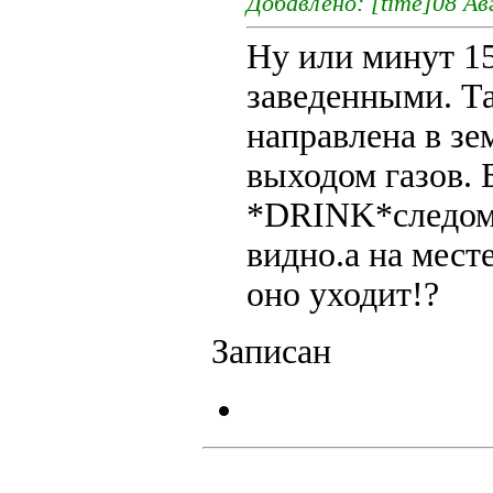
Добавлено: [time]08 Ав
Ну или минут 15
заведенными. Та
направлена в зе
выходом газов. 
*DRINK*следом 
видно.а на мест
оно уходит!?
Записан