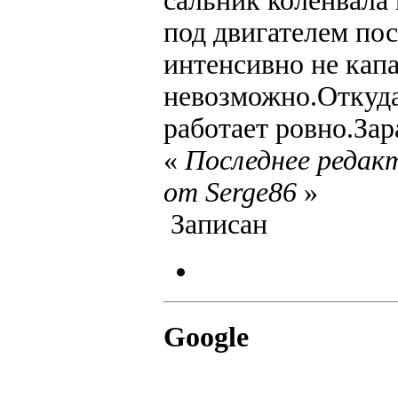
сальник коленвала
под двигателем пос
интенсивно не капа
невозможно.Откуда
работает ровно.Зар
«
Последнее редакт
от Serge86
»
Записан
Google