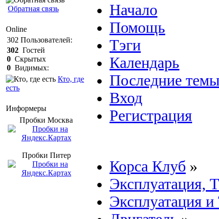
Начало
Обратная связь
Помощь
Online
302
Пользователей:
Тэги
302
Гостей
Календарь
0
Скрытых
0
Видимых:
Последние тем
Кто, где
есть
Вход
Информеры
Регистрация
Пробки Mосква
Пробки Питер
Корса Клуб
»
Эксплуатация, 
Эксплуатация и