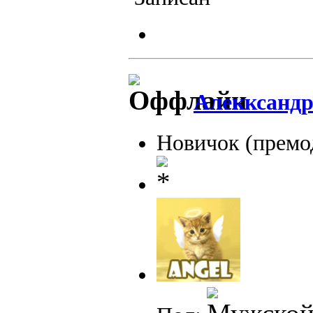
Алекксандр
Новичок (премо