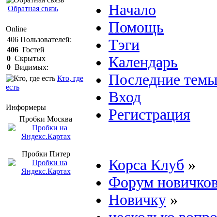
Начало
Обратная связь
Помощь
Online
406
Пользователей:
Тэги
406
Гостей
Календарь
0
Скрытых
0
Видимых:
Последние тем
Кто, где
есть
Вход
Информеры
Регистрация
Пробки Mосква
Пробки Питер
Корса Клуб
»
Форум новичко
Новичку
»