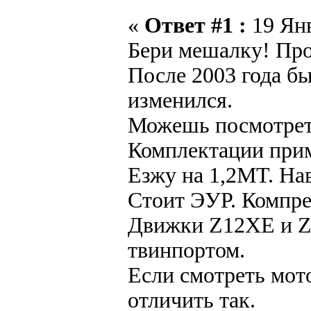
«
Ответ #1 :
19 Янв
Бери мешалку! Про
После 2003 года б
изменился.
Можешь посмотрет
Комплектации прим
Езжу на 1,2МТ. Нав
Стоит ЭУР. Компр
Движки Z12XE и Z1
твинпортом.
Если смотреть мот
отличить так.